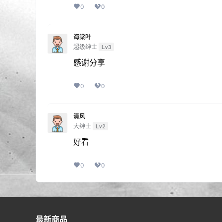
0
0
海棠叶
超级绅士
Lv3
感谢分享
0
0
清风
大绅士
Lv2
好看
0
0
最新商品