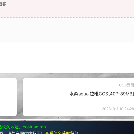
游客
COS新图
水淼aqua 拉毗COS[40P-89MB]
2023-9-1 10:24:29
永久地址：costuan.top
源！请勿在网盘内解压！
查看怎么获取积分