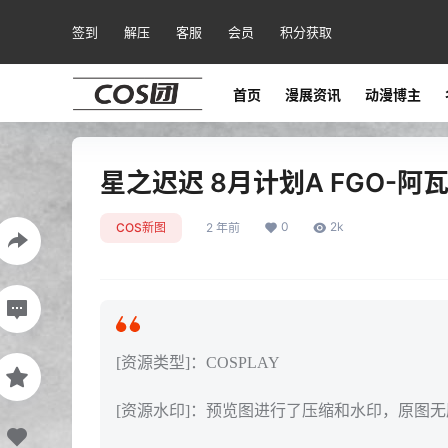
签到
解压
客服
会员
积分获取
首页
漫展资讯
动漫博主
星之迟迟 8月计划A FGO-阿瓦隆
0
2k
COS新图
2 年前
[资源类型]：COSPLAY
[资源水印]：预览图进行了压缩和水印，原图