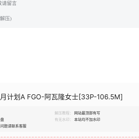
效请留言
解压)
月计划A FGO-阿瓦隆女士[33P-106.5M]
解压教程：
网站最顶部有写
网盘
有无水印：
本站均不加水印
何问题请联系客服