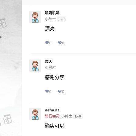
叽叽叽叽
小绅士
Lv0
漂亮
0
0
凌天
小黑屋
感谢分享
0
0
defaultt
钻石会员
小绅士
Lv0
确实可以