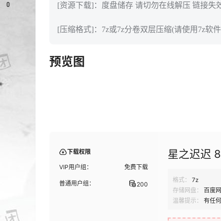
0
[资源下载]：度盘储存 请切勿在线解压 链接失
[压缩格式]：7z或7z分卷双层压缩(请使用7z软件
预览图
星之迟迟 8
下载权限
VIP用户组：
免费下载
格式：
7z
普通用户组：
200
存储网盘：
百度
温馨提示：
有任