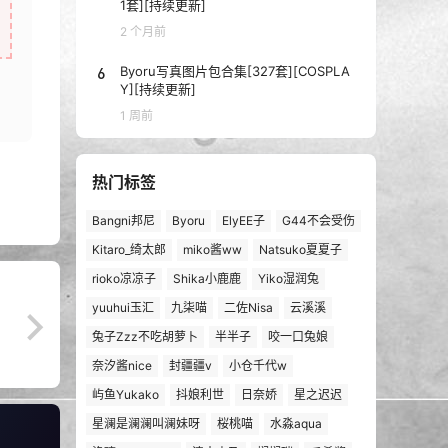
1套][持续更新]
2 个月前
6
Byoru写真图片包合集[327套][COSPLA
Y][持续更新]
1 周前
热门标签
Bangni邦尼
Byoru
ElyEE子
G44不会受伤
Kitaro_绮太郎
miko酱ww
Natsuko夏夏子
rioko凉凉子
Shika小鹿鹿
Yiko湿润兔
yuuhui玉汇
九柒喵
二佐Nisa
云溪溪
兔子Zzz不吃胡萝卜
半半子
咬一口兔娘
奈汐酱nice
封疆疆v
小仓千代w
屿鱼Yukako
抖娘利世
日奈娇
星之迟迟
星澜是澜澜叫澜妹呀
桜桃喵
水淼aqua