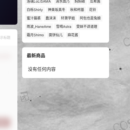
洛璃LoLiSAMA
清水由乃
焖焖碳
瓜希酱
白栎Shirly
神楽坂真冬
秋和柯基
花铃
蜜汁猫裘
蠢沫沫
轩萧学姐
阿包也是兔娘
雨波_HaneAme
雪晴Astra
雯妹不讲道理
霜月Shimo
面饼仙儿
麻花酱
示标题
最新商品
认修改
没有任何内容
提交