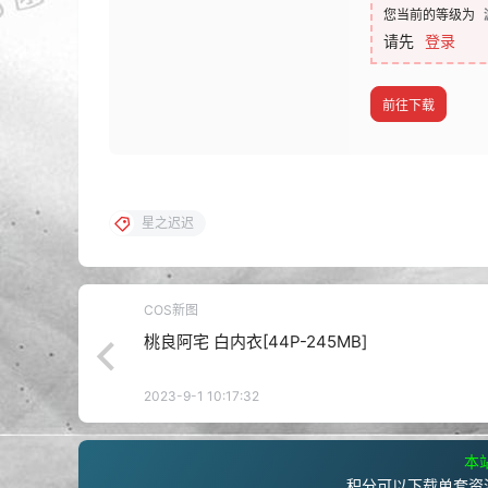
您当前的等级为
请先
登录
前往下载
星之迟迟
COS新图
桃良阿宅 白内衣[44P-245MB]
2023-9-1 10:17:32
本站
积分可以下载单套资