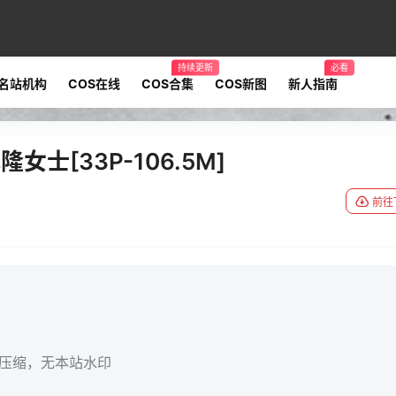
持续更新
必看
名站机构
COS在线
COS合集
COS新图
新人指南
女士[33P-106.5M]
前往
无压缩，无本站水印