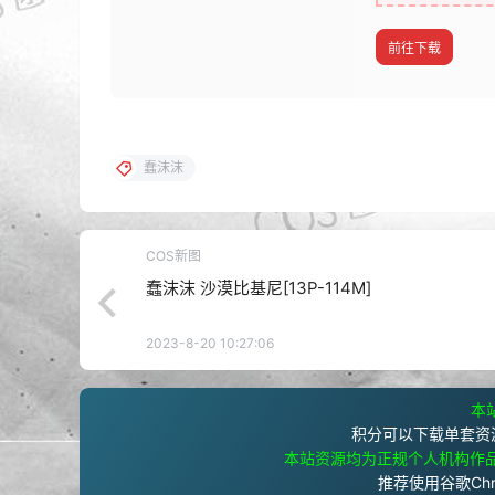
前往下载
蠢沫沫
COS新图
蠢沫沫 沙漠比基尼[13P-114M]
2023-8-20 10:27:06
本站
积分可以下载单套资
本站资源均为正规个人机构作
推荐使用谷歌Ch