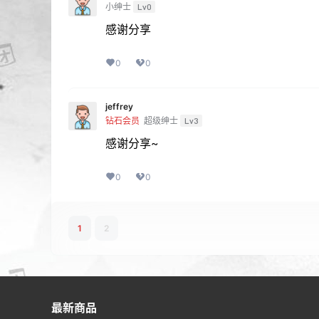
小绅士
Lv0
感谢分享
0
0
jeffrey
钻石会员
超级绅士
Lv3
感谢分享~
0
0
1
2
最新商品