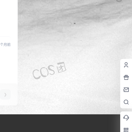
 个月前
❯