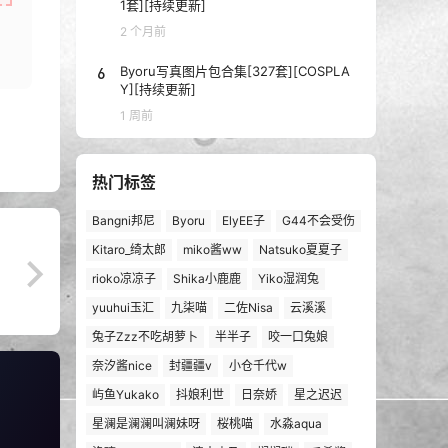
1套][持续更新]
2 个月前
6
Byoru写真图片包合集[327套][COSPLA
Y][持续更新]
1 周前
热门标签
Bangni邦尼
Byoru
ElyEE子
G44不会受伤
Kitaro_绮太郎
miko酱ww
Natsuko夏夏子
rioko凉凉子
Shika小鹿鹿
Yiko湿润兔
yuuhui玉汇
九柒喵
二佐Nisa
云溪溪
兔子Zzz不吃胡萝卜
半半子
咬一口兔娘
奈汐酱nice
封疆疆v
小仓千代w
屿鱼Yukako
抖娘利世
日奈娇
星之迟迟
星澜是澜澜叫澜妹呀
桜桃喵
水淼aqua