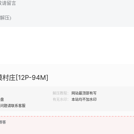
效请留言
解压)
村庄[12P-94M]
解压教程：
网站最顶部有写
网盘
有无水印：
本站均不加水印
何问题请联系客服
游客