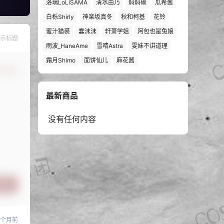
洛璃LoLiSAMA
清水由乃
焖焖碳
瓜希酱
白栎Shirly
神楽坂真冬
秋和柯基
花铃
蜜汁猫裘
蠢沫沫
轩萧学姐
阿包也是兔娘
示标题
雨波_HaneAme
雪晴Astra
雯妹不讲道理
霜月Shimo
面饼仙儿
麻花酱
认修改
最新商品
没有任何内容
提交
 个月前