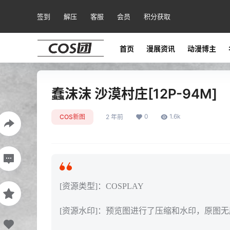
签到
解压
客服
会员
积分获取
首页
漫展资讯
动漫博主
蠢沫沫 沙漠村庄[12P-94M]
0
1.6k
COS新图
2 年前
[资源类型]：COSPLAY
[资源水印]：预览图进行了压缩和水印，原图