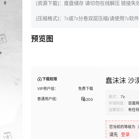
0
[资源下载]：度盘储存 请切勿在线解压 链接失
[压缩格式]：7z或7z分卷双层压缩(请使用7z软件
预览图
蠢沫沫 沙漠
下载权限
VIP用户组：
免费下载
格式：
7z
普通用户组：
200
存储网盘：
百度
温馨提示：
有任
您当前的等级为
请先
登录