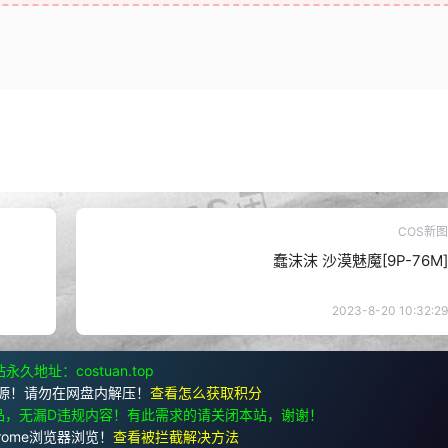
COS新图
蠢沫沫 沙漠魅魔[9P-76M]
2023-8-20 10:32:29
永久地址：costuan.top
源！请勿在网盘内解压！
查看怎么获取积分
品，无漏D违规内容！有此需求的请关闭本站，谢谢！
rome浏览器浏览！
查看被拦截解决方法