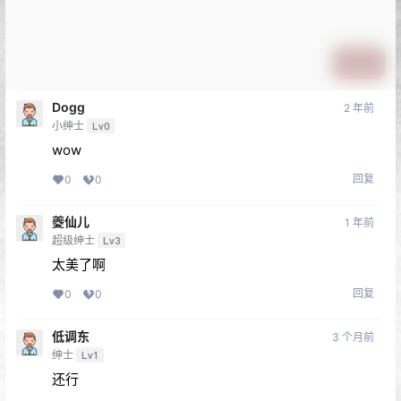
提交
Dogg
2 年前
小绅士
Lv0
wow
回复
0
0
夔仙儿
1 年前
超级绅士
Lv3
太美了啊
回复
0
0
低调东
3 个月前
绅士
Lv1
还行