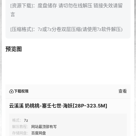
[资源下载]：度盘储存 请切勿在线解压 链接失效请留
言
[压缩格式]：7z或7z分卷双层压缩(请使用7z软件解压)
预览图
查看
下载权限
云溪溪 奶桃桃-塞壬七世·海妖[28P-323.5M]
格式：
7z
解压教程：
网站最顶部有写
存储网盘：
百度网盘