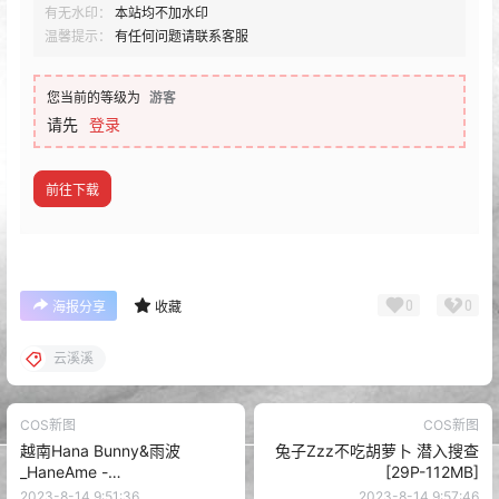
有无水印：
本站均不加水印
温馨提示：
有任何问题请联系客服
您当前的等级为
游客
请先
登录
前往下载
0
0
海报分享
收藏
云溪溪
COS新图
COS新图
越南Hana Bunny&雨波
兔子Zzz不吃胡萝卜 潜入搜查
_HaneAme -
[29P-112MB]
Takao&Atago[8P-241M]
2023-8-14 9:51:36
2023-8-14 9:57:46