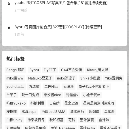
5
yuuhui玉汇COSPLAY写真图片包合集[181套][持续更新]
2 个月前
6
Byoru写真图片包合集[327套][COSPLAY][持续更新]
1 周前
热门标签
Bangni邦尼
Byoru
ElyEE子
G44不会受伤
Kitaro_绮太郎
miko酱ww
Natsuko夏夏子
rioko凉凉子
Shika小鹿鹿
Yiko湿润兔
yuuhui玉汇
九柒喵
二佐Nisa
云溪溪
兔子Zzz不吃胡萝卜
半半子
咬一口兔娘
奈汐酱nice
封疆疆v
小仓千代w
屿鱼Yukako
抖娘利世
日奈娇
星之迟迟
星澜是澜澜叫澜妹呀
桜桃喵
水淼aqua
洛璃LoLiSAMA
清水由乃
焖焖碳
瓜希酱
白栎Shirly
神楽坂真冬
秋和柯基
花铃
蜜汁猫裘
蠢沫沫
轩萧学姐
阿包也是兔娘
雨波_HaneAme
雪晴Astra
雯妹不讲道理