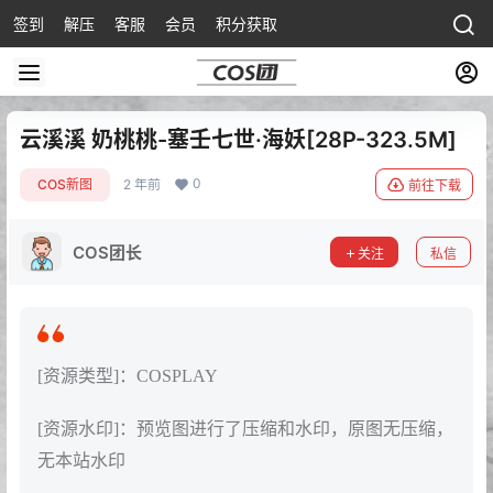
签到
解压
客服
会员
积分获取
云溪溪 奶桃桃-塞壬七世·海妖[28P-323.5M]
0
COS新图
2 年前
前往下载
COS团长
关注
私信
[资源类型]：COSPLAY
[资源水印]：预览图进行了压缩和水印，原图无压缩，
无本站水印