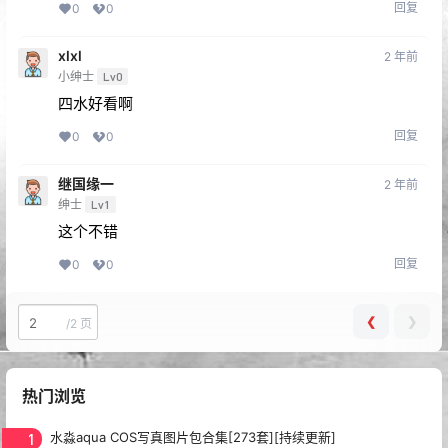
回复
0
0
xlxl
2 年前
小绅士
Lv0
四水好看啊
回复
0
0
继国缘一
2 年前
绅士
Lv1
这个不错
回复
0
0
❮
❯
/
2 页
热门浏览
1
水淼aqua COS写真图片包合集[273套][持续更新]