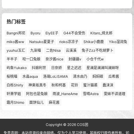
热门标签
Bangni邦尼
Byoru
ElyEE子
G44不会受伤
Kitaro_绮太郎
miko酱ww
Natsuko夏夏子
rioko凉凉子
Shika小鹿鹿
Yiko湿润兔
yuuhui玉汇
九柒喵
二佐Nisa
云溪溪
兔子Zzz不吃胡萝卜
半半子
咬一口兔娘
奈汐酱nice
封疆疆v
小仓千代w
屿鱼Yukako
抖娘利世
日奈娇
星之迟迟
星澜是澜澜叫澜妹呀
桜桃喵
水淼aqua
洛璃LoLiSAMA
清水由乃
焖焖碳
瓜希酱
白栎Shirly
神楽坂真冬
秋和柯基
花铃
蜜汁猫裘
蠢沫沫
轩萧学姐
阿包也是兔娘
雨波_HaneAme
雪晴Astra
雯妹不讲道理
霜月Shimo
面饼仙儿
麻花酱
Copyright © 2026
COS团
免责声明：本站资源均来自网络，仅为个人学习使用，其版权归原作者所有，如