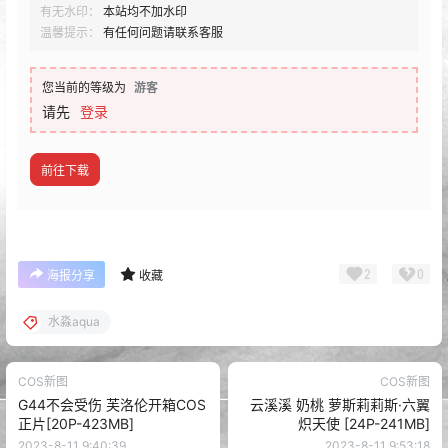
有无水印：
本站均不加水印
温馨提示：
有任何问题请联系客服
您当前的等级为
游客
请先
登录
前往下载
2
0
海报分享
收藏
水淼aqua
COS新图
COS新图
G44不会受伤 芙洛伦开箱COS
云溪溪 奶桃 萝斯莉莉斯·六翼
正片[20P-423MB]
炽天使 [24P-241MB]
2023-8-11 9:40:39
2023-8-11 9:53:18