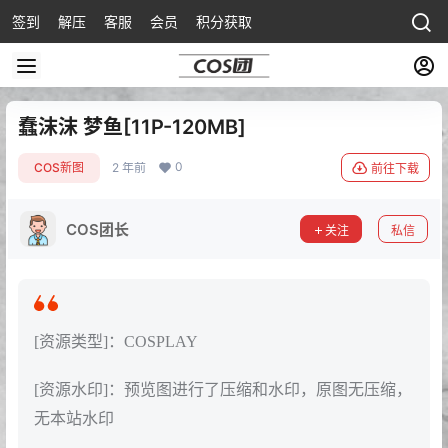
签到
解压
客服
会员
积分获取
蠢沫沫 梦鱼[11P-120MB]
0
COS新图
2 年前
前往下载
COS团长
关注
私信
[资源类型]：COSPLAY
[资源水印]：预览图进行了压缩和水印，原图无压缩，
无本站水印