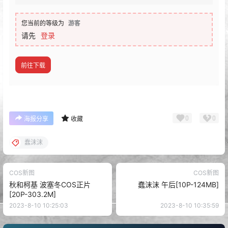
您当前的等级为
游客
请先
登录
前往下载
0
0
海报分享
收藏
蠢沫沫
COS新图
COS新图
秋和柯基 波塞冬COS正片
蠢沫沫 午后[10P-124MB]
[20P-303.2M]
2023-8-10 10:25:03
2023-8-10 10:35:59