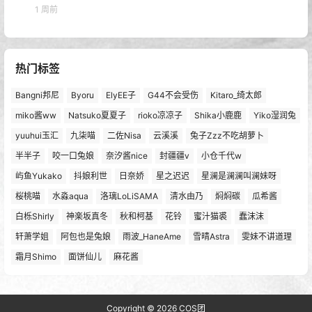
1 周前
热门标签
Bangni邦尼
Byoru
ElyEE子
G44不会受伤
Kitaro_绮太郎
miko酱ww
Natsuko夏夏子
rioko凉凉子
Shika小鹿鹿
Yiko湿润兔
yuuhui玉汇
九柒喵
二佐Nisa
云溪溪
兔子Zzz不吃胡萝卜
半半子
咬一口兔娘
奈汐酱nice
封疆疆v
小仓千代w
屿鱼Yukako
抖娘利世
日奈娇
星之迟迟
星澜是澜澜叫澜妹呀
桜桃喵
水淼aqua
洛璃LoLiSAMA
清水由乃
焖焖碳
瓜希酱
白栎Shirly
神楽坂真冬
秋和柯基
花铃
蜜汁猫裘
蠢沫沫
轩萧学姐
阿包也是兔娘
雨波_HaneAme
雪晴Astra
雯妹不讲道理
霜月Shimo
面饼仙儿
麻花酱
Copyright © 2026
COS团