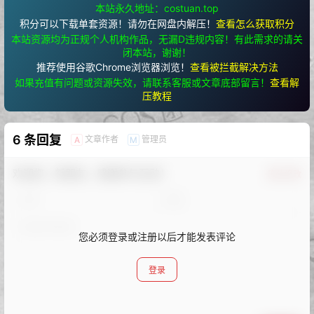
本站永久地址：costuan.top
积分可以下载单套资源！请勿在网盘内解压！
查看怎么获取积分
本站资源均为正规个人机构作品，无漏D违规内容！有此需求的请关
闭本站，谢谢！
推荐使用谷歌Chrome浏览器浏览！
查看被拦截解决方法
如果充值有问题或资源失效，请联系客服或文章底部留言！
查看解
压教程
6 条回复
文章作者
管理员
A
M
欢迎您，新朋友，感谢参与互动！
确认修改
您必须登录或注册以后才能发表评论
登录