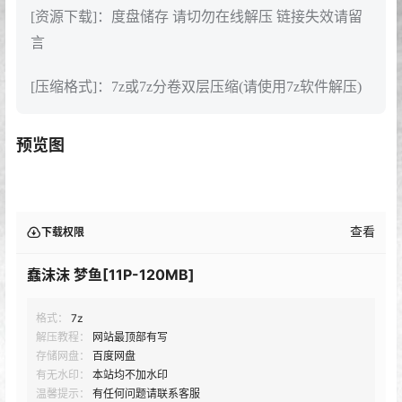
[资源下载]：度盘储存 请切勿在线解压 链接失效请留
言
[压缩格式]：7z或7z分卷双层压缩(请使用7z软件解压)
预览图
查看
下载权限
蠢沫沫 梦鱼[11P-120MB]
格式：
7z
解压教程：
网站最顶部有写
存储网盘：
百度网盘
有无水印：
本站均不加水印
温馨提示：
有任何问题请联系客服