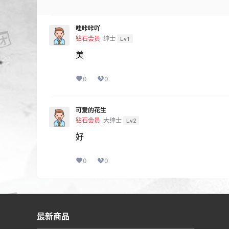
哇咔咔吖
钻石会员
绅士
Lv1
美
0
0
可爱的花生
钻石会员
大绅士
Lv2
好
0
0
最新商品