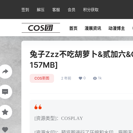
签到
解压
客服
会员
积分获取
首页
漫展资讯
动漫博主
兔子Zzz不吃胡萝卜&贰加六&C
157MB]
0
1k
COS新图
2 年前
[资源类型]：COSPLAY
[资源水印]：预览图进行了压缩和水印，原图