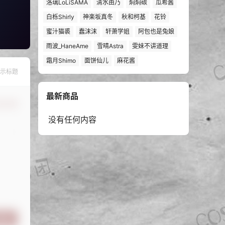
洛璃LoLiSAMA
清水由乃
焖焖碳
瓜希酱
白栎Shirly
神楽坂真冬
秋和柯基
花铃
蜜汁猫裘
蠢沫沫
轩萧学姐
阿包也是兔娘
雨波_HaneAme
雪晴Astra
雯妹不讲道理
霜月Shimo
面饼仙儿
麻花酱
示标题
最新商品
认修改
没有任何内容
提交