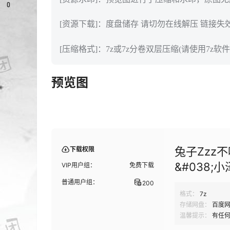
0
[资源下载]：度盘储存 请切勿在线解压 链接失
[压缩格式]：7z或7z分卷双层压缩(请使用7z软件
预览图
兔子Zzz不
下载权限
&#038;小
VIP用户组：
免费下载
普通用户组：
200
格式：
7z
存储网盘：
百度
温馨提示：
有任