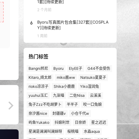
1套][持续更新]
2 个月前
6
Byoru写真图片包合集[327套][COSPLA
Y][持续更新]
1 周前
热门标签
Bangni邦尼
Byoru
ElyEE子
G44不会受伤
Kitaro_绮太郎
miko酱ww
Natsuko夏夏子
rioko凉凉子
Shika小鹿鹿
Yiko湿润兔
yuuhui玉汇
九柒喵
二佐Nisa
云溪溪
兔子Zzz不吃胡萝卜
半半子
咬一口兔娘
奈汐酱nice
封疆疆v
小仓千代w
屿鱼Yukako
抖娘利世
日奈娇
星之迟迟
星澜是澜澜叫澜妹呀
桜桃喵
水淼aqua