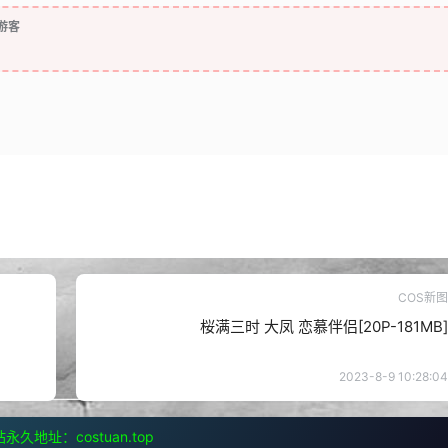
游客
COS新图
桜满三时 大凤 恋慕伴侣[20P-181MB]
2023-8-9 10:28:04
永久地址：costuan.top