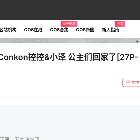
持续更新
必看
名站机构
COS在线
COS合集
COS新图
新人指南
onkon控控&小泽 公主们回家了[27P-
前往
无压缩，无本站水印