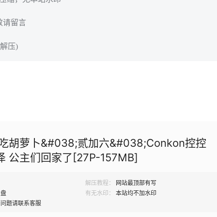
效请留言
解压)
吃胡萝卜&#038;贰加六&#038;Conkon控控
泽 公主们回家了[27P-157MB]
解压教程：
网站最顶部有写
网盘
有无水印：
本站均不加水印
何问题请联系客服