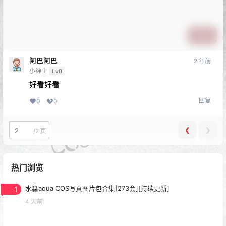
提交
阿巴阿巴
2 年前
小绅士
Lv0
好看好看
回复
0
0
❮
❯
/
2 页
热门浏览
1
水淼aqua COS写真图片包合集[273套][持续更新]
4 天前