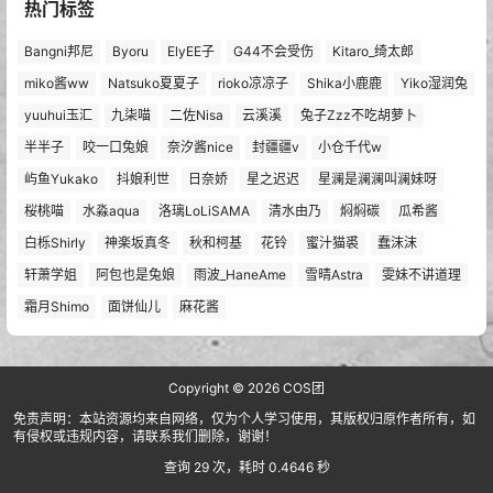
热门标签
Bangni邦尼
Byoru
ElyEE子
G44不会受伤
Kitaro_绮太郎
miko酱ww
Natsuko夏夏子
rioko凉凉子
Shika小鹿鹿
Yiko湿润兔
yuuhui玉汇
九柒喵
二佐Nisa
云溪溪
兔子Zzz不吃胡萝卜
半半子
咬一口兔娘
奈汐酱nice
封疆疆v
小仓千代w
屿鱼Yukako
抖娘利世
日奈娇
星之迟迟
星澜是澜澜叫澜妹呀
桜桃喵
水淼aqua
洛璃LoLiSAMA
清水由乃
焖焖碳
瓜希酱
白栎Shirly
神楽坂真冬
秋和柯基
花铃
蜜汁猫裘
蠢沫沫
轩萧学姐
阿包也是兔娘
雨波_HaneAme
雪晴Astra
雯妹不讲道理
霜月Shimo
面饼仙儿
麻花酱
Copyright © 2026
COS团
免责声明：本站资源均来自网络，仅为个人学习使用，其版权归原作者所有，如
有侵权或违规内容，请联系我们删除，谢谢！
查询 29 次，耗时 0.4646 秒