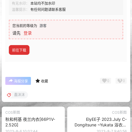
有无水印：
本站均不加水印
温馨提示：
有任何问题请联系客服
您当前的等级为
游客
请先
登录
前往下载
0
0
海报分享
收藏
蠢沫沫
COS新图
COS新图
秋和柯基 夜兰内衣[66P1V-
ElyEE子 2023.July C-
2.52G]
Dongitsune ~Yukata 浴衣狐
[26P1V-132MB]
2023-8-6 10:02:44
2023-8-7 9:40:56