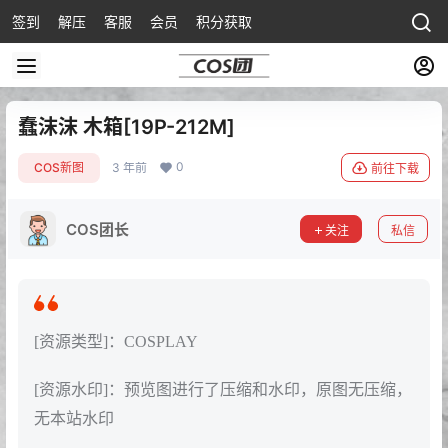
签到
解压
客服
会员
积分获取
蠢沫沫 木箱[19P-212M]
0
COS新图
3 年前
前往下载
COS团长
关注
私信
[资源类型]：COSPLAY
[资源水印]：预览图进行了压缩和水印，原图无压缩，
无本站水印