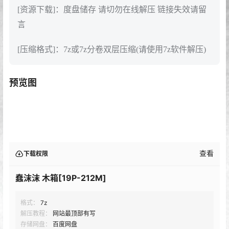
[资源下载]：度盘储存 请切勿在线解压 链接失效请留
言
[压缩格式]：7z或7z分卷双层压缩(请使用7z软件解压)
预览图
查看
下载权限
蠢沫沫 木箱[19P-212M]
格式：
7z
解压教程：
网站最顶部有写
存储网盘：
百度网盘