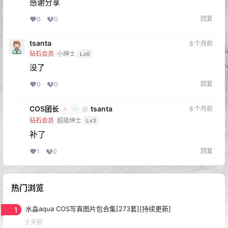
感谢分享
回复
0
0
tsanta
8 个月前
钻石会员
小绅士
Lv0
没了
回复
0
0
COS团长
tsanta
8 个月前
@
A
M
钻石会员
超级绅士
Lv3
补了
回复
1
0
热门浏览
1
水淼aqua COS写真图片包合集[273套][持续更新]
2 天前