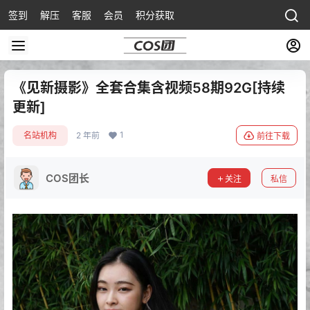
签到
解压
客服
会员
积分获取
《见新摄影》全套合集含视频58期92G[持续
更新]
1
名站机构
2 年前
前往下载
COS团长
关注
私信