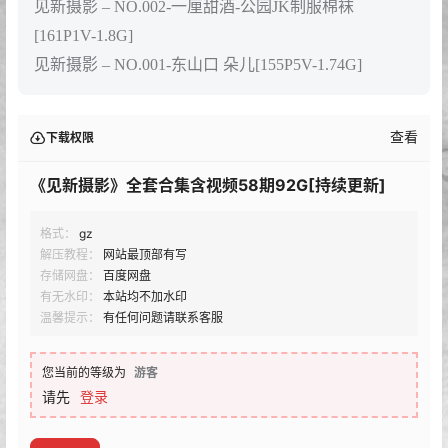
见新摄影 – NO.002-一厘甜酒-公园JK制服棉袜
[161P1V-1.8G]
见新摄影 – NO.001-东山口 朵儿[155P5V-1.74G]
查看
下载权限
《见新摄影》全套合集含视频58期92G[持续更新]
格式：
gz
解压教程：
网站最顶部有写
存储网盘：
百度网盘
有无水印：
本站均不加水印
温馨提示：
有任何问题请联系客服
您当前的等级为
游客
请先
登录