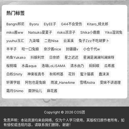
热门标签
Bangni邦尼
Byoru
ElyEE子
G44不会受伤
Kitaro_绮太郎
miko酱ww
Natsuko夏夏子
rioko凉凉子
Shika小鹿鹿
Yiko湿润兔
yuuhui玉汇
九柒喵
二佐Nisa
云溪溪
兔子Zzz不吃胡萝卜
半半子
咬一口兔娘
奈汐酱nice
封疆疆v
小仓千代w
屿鱼Yukako
抖娘利世
日奈娇
星之迟迟
星澜是澜澜叫澜妹呀
桜桃喵
水淼aqua
洛璃LoLiSAMA
清水由乃
焖焖碳
瓜希酱
白栎Shirly
神楽坂真冬
秋和柯基
花铃
蜜汁猫裘
蠢沫沫
轩萧学姐
阿包也是兔娘
雨波_HaneAme
雪晴Astra
雯妹不讲道理
霜月Shimo
面饼仙儿
麻花酱
Copyright © 2026
COS团
免责声明：本站资源均来自网络，仅为个人学习使用，其版权归原作者所有，如
有侵权或违规内容，请联系我们删除，谢谢！