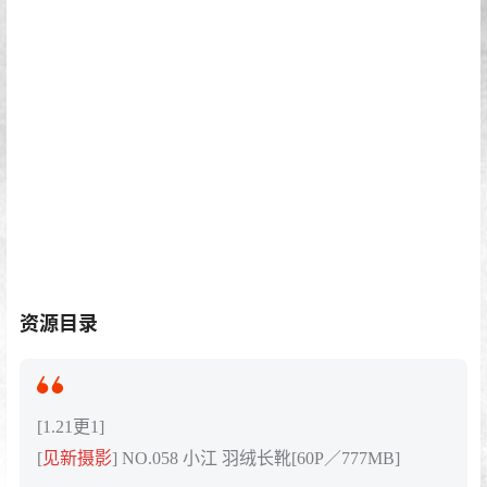
资源目录
[1.21更1]
[
见新摄影
] NO.058 小江 羽绒长靴[60P／777MB]