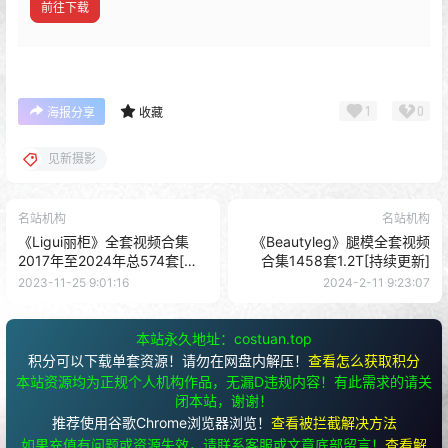
前往下载
1
0
海报分享
收藏
见新摄影
名站机构
名站机构
《Ligui丽柜》全套视频合集
《Beautyleg》腿模全套视频
2017年至2024年总574套[持
合集1458套1.2T[持续更新]
续更新]
2023-11-25 9:01:16
2024-2-11 9:23:07
本站永久地址：costuan.top
积分可以下载单套资源！请勿在网盘内解压！
查看怎么获取积分
本站资源均为正规个人机构作品，无漏D违规内容！有此需求的请关
闭本站，谢谢！
推荐使用谷歌Chrome浏览器浏览！
查看被拦截解决方法
如果充值有问题或资源失效，请联系客服或文章底部留言！
查看解