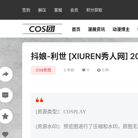
签到
解压
客服
会员
积分获取
首页
漫展资讯
动漫博主
抖娘-利世 [XIUREN秀人网] 202
0
2.8k
COS新图
3 年前
[资源类型]：COSPLAY
[资源水印]：预览图进行了压缩和水印，原图