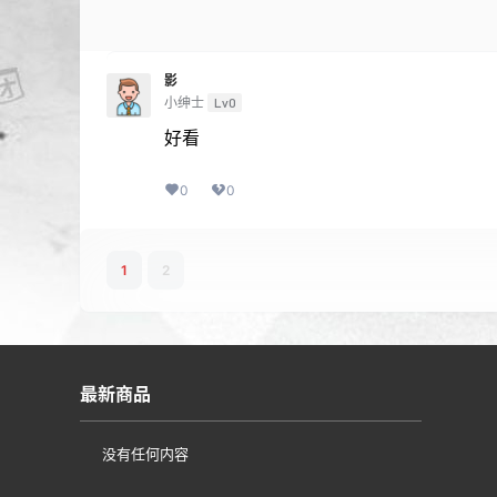
影
小绅士
Lv0
好看
0
0
1
2
最新商品
没有任何内容