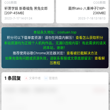
COS新图
COS新图
轩萧学姐 新春福兔 黑兔女郎
菌烨tako 八重神子[16P-
[20P-45MB]
236MB]
2023-7-17 14:01:24
2023-7-18 13:18:13
本站永久地址：costuan.top
积分可以下载单套资源！请勿在网盘内解压！
查看怎么获取积分
本站资源均为正规个人机构作品，无漏D违规内容！有此需求的请关
闭本站，谢谢！
推荐使用谷歌Chrome浏览器浏览！
查看被拦截解决方法
如果充值有问题或资源失效，请联系客服或文章底部留言！
查看解
压教程
1 条回复
文章作者
管理员
A
M
欢迎您，新朋友，感谢参与互动！
确认修改