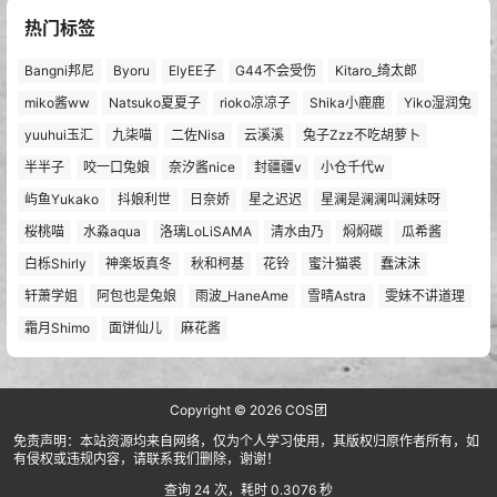
热门标签
Bangni邦尼
Byoru
ElyEE子
G44不会受伤
Kitaro_绮太郎
miko酱ww
Natsuko夏夏子
rioko凉凉子
Shika小鹿鹿
Yiko湿润兔
yuuhui玉汇
九柒喵
二佐Nisa
云溪溪
兔子Zzz不吃胡萝卜
半半子
咬一口兔娘
奈汐酱nice
封疆疆v
小仓千代w
屿鱼Yukako
抖娘利世
日奈娇
星之迟迟
星澜是澜澜叫澜妹呀
桜桃喵
水淼aqua
洛璃LoLiSAMA
清水由乃
焖焖碳
瓜希酱
白栎Shirly
神楽坂真冬
秋和柯基
花铃
蜜汁猫裘
蠢沫沫
轩萧学姐
阿包也是兔娘
雨波_HaneAme
雪晴Astra
雯妹不讲道理
霜月Shimo
面饼仙儿
麻花酱
Copyright © 2026
COS团
免责声明：本站资源均来自网络，仅为个人学习使用，其版权归原作者所有，如
有侵权或违规内容，请联系我们删除，谢谢！
查询 24 次，耗时 0.3076 秒