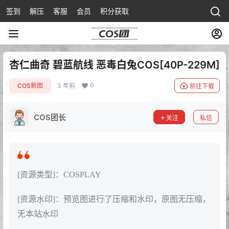
签到
解压
客服
会员
积分获取
杏仁曲奇 碧蓝航线 恶毒白兔COS[40P-229M]
0
COS新图
3 年前
前往下载
COS团长
关注
私信
[资源类型]：COSPLAY
[资源水印]：预览图进行了压缩和水印，原图无压缩，
无本站水印