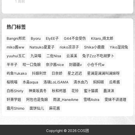
1 周前
热门标签
Bangni邦尼
Byoru
ElyEE子
G44不会受伤
Kitaro_绮太郎
miko酱ww
Natsuko夏夏子
rioko凉凉子
Shika小鹿鹿
Yiko湿润兔
yuuhui玉汇
九柒喵
二佐Nisa
云溪溪
兔子Zzz不吃胡萝卜
半半子
咬一口兔娘
奈汐酱nice
封疆疆v
小仓千代w
屿鱼Yukako
抖娘利世
日奈娇
星之迟迟
星澜是澜澜叫澜妹呀
桜桃喵
水淼aqua
洛璃LoLiSAMA
清水由乃
焖焖碳
瓜希酱
白栎Shirly
神楽坂真冬
秋和柯基
花铃
蜜汁猫裘
蠢沫沫
轩萧学姐
阿包也是兔娘
雨波_HaneAme
雪晴Astra
雯妹不讲道理
霜月Shimo
面饼仙儿
麻花酱
Copyright © 2026
COS团