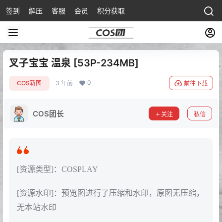
签到
解压
客服
会员
积分获取
叉子宝宝 温泉 [53P-234MB]
0
COS新图
3 年前
前往下载
COS团长
关注
私信
[资源类型]：COSPLAY
[资源水印]：预览图进行了压缩和水印，原图无压缩，
无本站水印