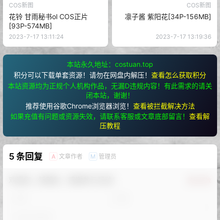
COS新图
COS新图
花铃 甘雨秘书ol COS正片
凛子酱 紫阳花[34P-156MB]
[93P-574MB]
2023-7-17 13:11:24
2023-7-17 13:19:36
本站永久地址：costuan.top
积分可以下载单套资源！请勿在网盘内解压！
查看怎么获取积分
本站资源均为正规个人机构作品，无漏D违规内容！有此需求的请关
闭本站，谢谢！
推荐使用谷歌Chrome浏览器浏览！
查看被拦截解决方法
如果充值有问题或资源失效，请联系客服或文章底部留言！
查看解
压教程
5 条回复
文章作者
管理员
A
M
欢迎您，新朋友，感谢参与互动！
确认修改