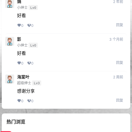
熵
2 年前
小绅士
Lv0
好看
回复
0
0
影
3 个月前
小绅士
Lv0
好看
回复
0
0
海棠叶
2 周前
超级绅士
Lv3
感谢分享
回复
0
0
热门浏览