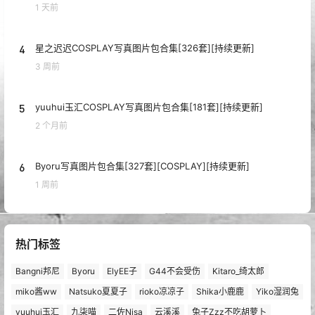
1 天前
4
星之迟迟COSPLAY写真图片包合集[326套][持续更新]
3 周前
5
yuuhui玉汇COSPLAY写真图片包合集[181套][持续更新]
2 个月前
6
Byoru写真图片包合集[327套][COSPLAY][持续更新]
1 周前
热门标签
Bangni邦尼
Byoru
ElyEE子
G44不会受伤
Kitaro_绮太郎
miko酱ww
Natsuko夏夏子
rioko凉凉子
Shika小鹿鹿
Yiko湿润兔
yuuhui玉汇
九柒喵
二佐Nisa
云溪溪
兔子Zzz不吃胡萝卜