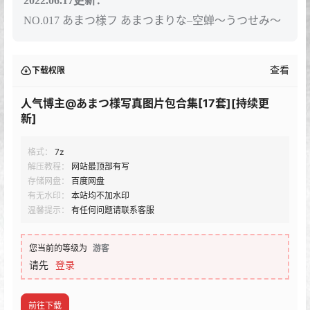
2022.06.17更新：
NO.017 あまつ様フ あまつまりな–空蝉～うつせみ～
查看
下载权限
人气博主@あまつ様写真图片包合集[17套][持续更
新]
格式：
7z
解压教程：
网站最顶部有写
存储网盘：
百度网盘
有无水印：
本站均不加水印
温馨提示：
有任何问题请联系客服
您当前的等级为
游客
请先
登录
前往下载