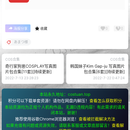
0
0
海报分享
收藏
あまつ様
COS合集
COS合集
奇行家狗崽COSPLAY写真图
韩国妹子Kim Gap-ju 写真图片
片包合集[11套][持续更新]
包合集[6套][持续更新]
2022-7-13 23:28:23
2022-7-22 0:47:24
本站永久地址：costuan.top
积分可以下载单套资源！请勿在网盘内解压！
查看怎么获取积分
本站资源均为正规个人机构作品，无漏D违规内容！有此需求的请关
闭本站，谢谢！
推荐使用谷歌Chrome浏览器浏览！
查看被拦截解决方法
如果充值有问题或资源失效，请联系客服或文章底部留言！
查看解