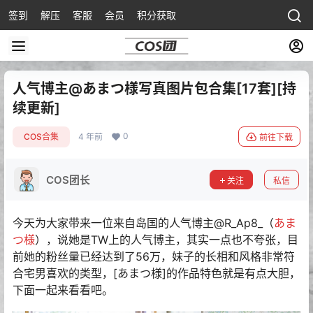
签到
解压
客服
会员
积分获取
人气博主@あまつ様写真图片包合集[17套][持
续更新]
0
COS合集
4 年前
前往下载
COS团长
关注
私信
今天为大家带来一位来自岛国的人气博主@R_Ap8_（
あま
つ様
），说她是TW上的人气博主，其实一点也不夸张，目
前她的粉丝量已经达到了56万，妹子的长相和风格非常符
合宅男喜欢的类型，[あまつ様]的作品特色就是有点大胆，
下面一起来看看吧。