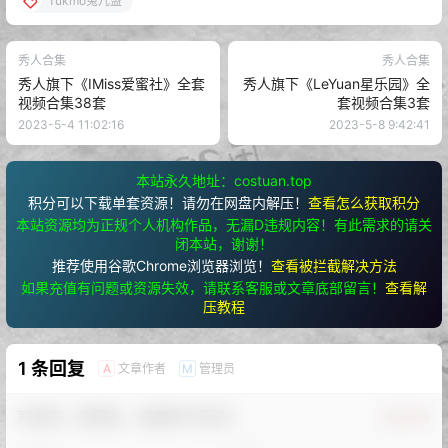
Tukmo兔几盟
秀人合集
秀人合集
秀人旗下《IMiss爱蜜社》全套
秀人旗下《LeYuan星乐园》全
视频合集38套
套视频合集3套
2023-5-4 11:02:16
2023-5-8 9:42:41
本站永久地址：costuan.top
积分可以下载单套资源！请勿在网盘内解压！
查看怎么获取积分
本站资源均为正规个人机构作品，无漏D违规内容！有此需求的请关
闭本站，谢谢！
推荐使用谷歌Chrome浏览器浏览！
查看被拦截解决方法
如果充值有问题或资源失效，请联系客服或文章底部留言！
查看解
压教程
1 条回复
文章作者
管理员
A
M
欢迎您，新朋友，感谢参与互动！
确认修改