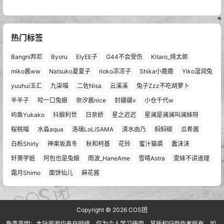
热门标签
Bangni邦尼
Byoru
ElyEE子
G44不会受伤
Kitaro_绮太郎
miko酱ww
Natsuko夏夏子
rioko凉凉子
Shika小鹿鹿
Yiko湿润兔
yuuhui玉汇
九柒喵
二佐Nisa
云溪溪
兔子Zzz不吃胡萝卜
半半子
咬一口兔娘
奈汐酱nice
封疆疆v
小仓千代w
屿鱼Yukako
抖娘利世
日奈娇
星之迟迟
星澜是澜澜叫澜妹呀
桜桃喵
水淼aqua
洛璃LoLiSAMA
清水由乃
焖焖碳
瓜希酱
白栎Shirly
神楽坂真冬
秋和柯基
花铃
蜜汁猫裘
蠢沫沫
轩萧学姐
阿包也是兔娘
雨波_HaneAme
雪晴Astra
雯妹不讲道理
霜月Shimo
面饼仙儿
麻花酱
Copyright © 2026
COS团
免责声明：本站资源均来自网络，仅为个人学习使用，其版权归原作者所有，如