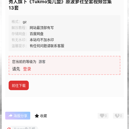
秀人旗下《Tukmo兔几盟》原波萝社全套视频合集
13套
格式：
gz
解压教程：
网站最顶部有写
存储网盘：
百度网盘
有无水印：
本站均不加水印
温馨提示：
有任何问题请联系客服
您当前的等级为
游客
请先
登录
前往下载
0
0
海报分享
收藏