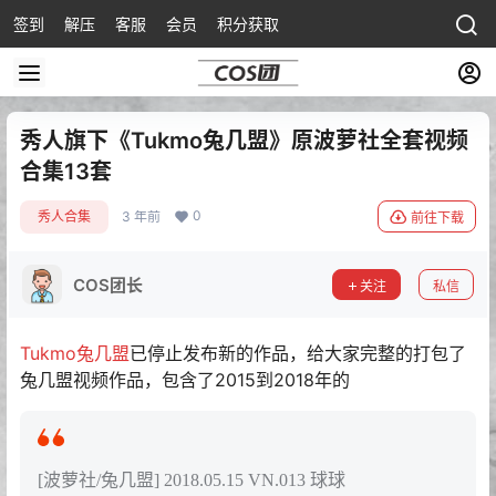
签到
解压
客服
会员
积分获取
秀人旗下《Tukmo兔几盟》原波萝社全套视频
合集13套
0
秀人合集
3 年前
前往下载
COS团长
关注
私信
Tukmo兔几盟
已停止发布新的作品，给大家完整的打包了
兔几盟视频作品，包含了2015到2018年的
[波萝社/兔几盟] 2018.05.15 VN.013 球球