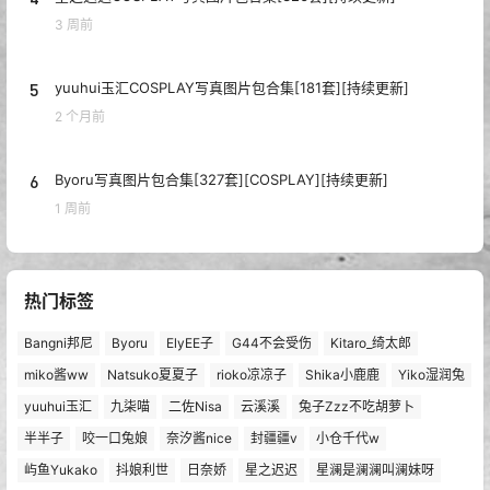
3 周前
5
yuuhui玉汇COSPLAY写真图片包合集[181套][持续更新]
2 个月前
6
Byoru写真图片包合集[327套][COSPLAY][持续更新]
1 周前
热门标签
Bangni邦尼
Byoru
ElyEE子
G44不会受伤
Kitaro_绮太郎
miko酱ww
Natsuko夏夏子
rioko凉凉子
Shika小鹿鹿
Yiko湿润兔
yuuhui玉汇
九柒喵
二佐Nisa
云溪溪
兔子Zzz不吃胡萝卜
半半子
咬一口兔娘
奈汐酱nice
封疆疆v
小仓千代w
屿鱼Yukako
抖娘利世
日奈娇
星之迟迟
星澜是澜澜叫澜妹呀