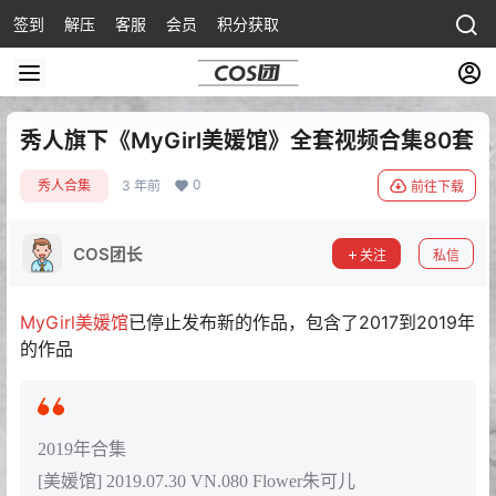
签到
解压
客服
会员
积分获取
秀人旗下《MyGirl美媛馆》全套视频合集80套
0
秀人合集
3 年前
前往下载
COS团长
关注
私信
MyGirl美媛馆
已停止发布新的作品，包含了2017到2019年
的作品
2019年合集
[美媛馆] 2019.07.30 VN.080 Flower朱可儿