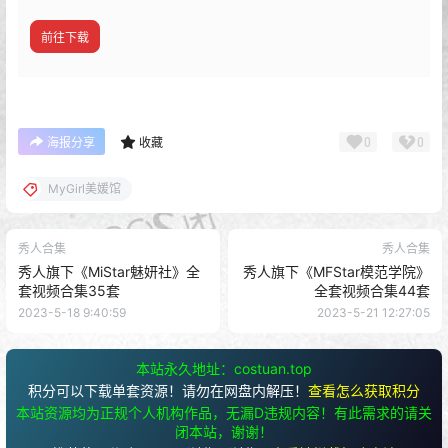
前往下载
0
0
海报分享
收藏
MyGirl美媛馆
秀人合集
秀人合集
秀人旗下《MiStar魅妍社》全
秀人旗下《MFStar模范学院》
套视频合集35套
全套视频合集44套
2023-5-18 9:40:59
2023-5-21 12:27:05
本站永久地址：costuan.top
积分可以下载单套资源！请勿在网盘内解压！
查看怎么获取积分
本站资源均为正规个人机构作品，无漏D违规内容！有此需求的请关
闭本站，谢谢！