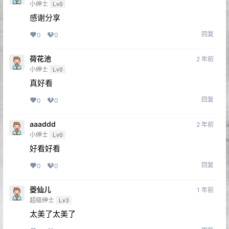
小绅士
Lv0
感谢分享
回复
0
0
荷花池
2 年前
小绅士
Lv0
真好看
回复
0
0
aaaddd
2 年前
小绅士
Lv0
好看好看
回复
0
0
夔仙儿
1 年前
超级绅士
Lv3
太美了太美了