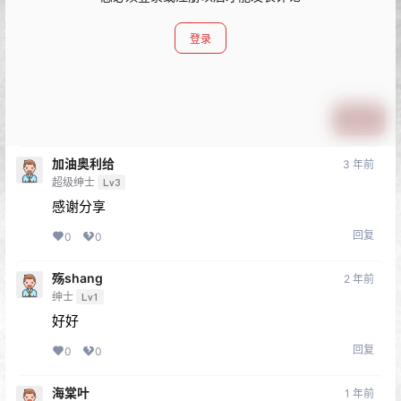
登录
提交
加油奥利给
3 年前
超级绅士
Lv3
感谢分享
回复
0
0
殇shang
2 年前
绅士
Lv1
好好
回复
0
0
海棠叶
1 年前