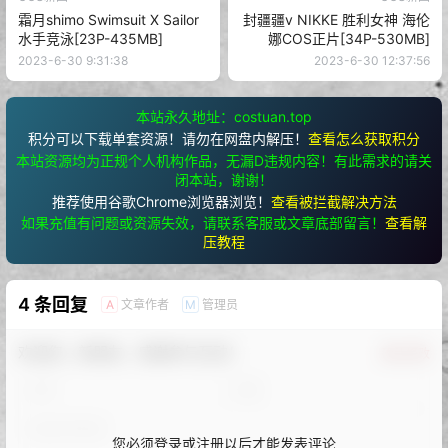
霜月shimo Swimsuit X Sailor
封疆疆v NIKKE 胜利女神 海伦
水手竞泳[23P-435MB]
娜COS正片[34P-530MB]
2023-6-30 9:31:38
2023-6-30 12:37:56
本站永久地址：costuan.top
积分可以下载单套资源！请勿在网盘内解压！
查看怎么获取积分
本站资源均为正规个人机构作品，无漏D违规内容！有此需求的请关
闭本站，谢谢！
推荐使用谷歌Chrome浏览器浏览！
查看被拦截解决方法
如果充值有问题或资源失效，请联系客服或文章底部留言！
查看解
压教程
4 条回复
文章作者
管理员
A
M
欢迎您，新朋友，感谢参与互动！
确认修改
您必须登录或注册以后才能发表评论