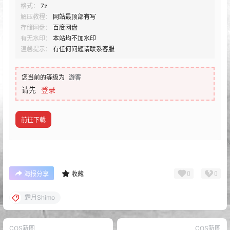
格式：
7z
解压教程：
网站最顶部有写
存储网盘：
百度网盘
有无水印：
本站均不加水印
温馨提示：
有任何问题请联系客服
您当前的等级为
游客
请先
登录
前往下载
0
0
海报分享
收藏
霜月Shimo
COS新图
COS新图