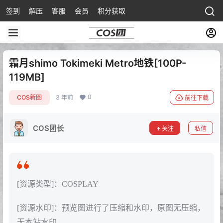
签到
解压
客服
会员
积分获取
霜月shimo Tokimeki Metro地铁[100P-
119MB]
0
COS新图
3 年前
前往下载
COS团长
关注
私信
[资源类型]：COSPLAY
[资源水印]：预览图进行了压缩和水印，原图无压缩，
无本站水印