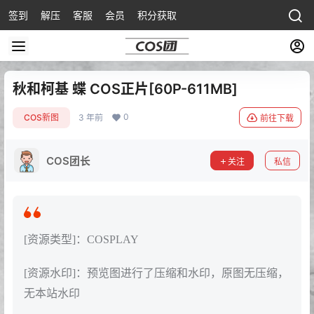
签到
解压
客服
会员
积分获取
秋和柯基 蝶 COS正片[60P-611MB]
0
COS新图
3 年前
前往下载
COS团长
关注
私信
[资源类型]：COSPLAY
[资源水印]：预览图进行了压缩和水印，原图无压缩，
无本站水印