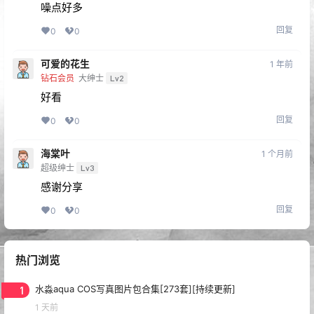
噪点好多
回复
0
0
可爱的花生
1 年前
钻石会员
大绅士
Lv2
好看
回复
0
0
海棠叶
1 个月前
超级绅士
Lv3
感谢分享
回复
0
0
热门浏览
1
水淼aqua COS写真图片包合集[273套][持续更新]
1 天前