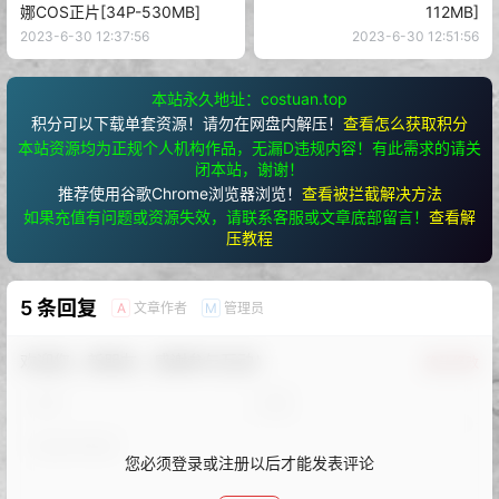
娜COS正片[34P-530MB]
112MB]
2023-6-30 12:37:56
2023-6-30 12:51:56
本站永久地址：costuan.top
积分可以下载单套资源！请勿在网盘内解压！
查看怎么获取积分
本站资源均为正规个人机构作品，无漏D违规内容！有此需求的请关
闭本站，谢谢！
推荐使用谷歌Chrome浏览器浏览！
查看被拦截解决方法
如果充值有问题或资源失效，请联系客服或文章底部留言！
查看解
压教程
5 条回复
文章作者
管理员
A
M
欢迎您，新朋友，感谢参与互动！
确认修改
您必须登录或注册以后才能发表评论