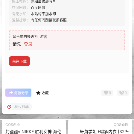
解压教程：
网站最顶部有写
存储网盘：
百度网盘
有无水印：
本站均不加水印
温馨提示：
有任何问题请联系客服
您当前的等级为
游客
请先
登录
前往下载
0
0
海报分享
收藏
秋和柯基
COS新图
COS新图
封疆疆v NIKKE 胜利女神 海伦
轩萧学姐 H丝jk内衣 [32P-