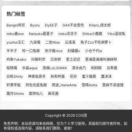
热门标签
Bangni邦尼
Byoru
ElyEE子
G44不会受伤
Kitaro_绮太郎
miko酱ww
Natsuko夏夏子
rioko凉凉子
Shika小鹿鹿
Yiko湿润兔
yuuhui玉汇
九柒喵
二佐Nisa
云溪溪
兔子Zzz不吃胡萝卜
半半子
咬一口兔娘
奈汐酱nice
封疆疆v
小仓千代w
屿鱼Yukako
抖娘利世
日奈娇
星之迟迟
星澜是澜澜叫澜妹呀
桜桃喵
水淼aqua
洛璃LoLiSAMA
清水由乃
焖焖碳
瓜希酱
白栎Shirly
神楽坂真冬
秋和柯基
花铃
蜜汁猫裘
蠢沫沫
轩萧学姐
阿包也是兔娘
雨波_HaneAme
雪晴Astra
雯妹不讲道理
霜月Shimo
面饼仙儿
麻花酱
Copyright © 2026
COS团
免责声明：本站资源均来自网络，仅为个人学习使用，其版权归原作者所有，如
有侵权或违规内容，请联系我们删除，谢谢！