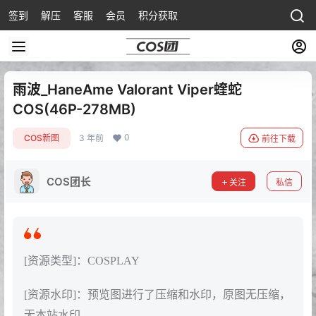
签到
解压
客服
会员
积分获取
雨波_HaneAme Valorant Viper蝰蛇
COS(46P-278MB)
0
COS新图
3 年前
前往下载
COS团长
关注
私信
[资源类型]：COSPLAY
[资源水印]：预览图进行了压缩和水印，原图无压缩，
无本站水印