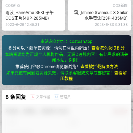
COS新图
COS新图
雨波_HaneAme SEKI 子午
霜月shimo Swimsuit X Sailor
COS正片(49P-285MB)
水手竞泳[23P-435MB]
2023-6-29 12:45:31
2023-6-30 9:31:38
本站永久地址：costuan.top
积分可以下载单套资源！请勿在网盘内解压！
查看怎么获取积分
本站资源均为正规个人机构作品，无漏D违规内容！有此需求的请关
闭本站，谢谢！
推荐使用谷歌Chrome浏览器浏览！
查看被拦截解决方法
如果充值有问题或资源失效，请联系客服或文章底部留言！
查看解
压教程
8 条回复
文章作者
管理员
A
M
欢迎您，新朋友，感谢参与互动！
确认修改