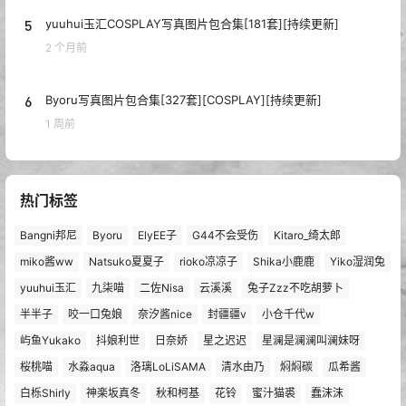
5
yuuhui玉汇COSPLAY写真图片包合集[181套][持续更新]
2 个月前
6
Byoru写真图片包合集[327套][COSPLAY][持续更新]
1 周前
热门标签
Bangni邦尼
Byoru
ElyEE子
G44不会受伤
Kitaro_绮太郎
miko酱ww
Natsuko夏夏子
rioko凉凉子
Shika小鹿鹿
Yiko湿润兔
yuuhui玉汇
九柒喵
二佐Nisa
云溪溪
兔子Zzz不吃胡萝卜
半半子
咬一口兔娘
奈汐酱nice
封疆疆v
小仓千代w
屿鱼Yukako
抖娘利世
日奈娇
星之迟迟
星澜是澜澜叫澜妹呀
桜桃喵
水淼aqua
洛璃LoLiSAMA
清水由乃
焖焖碳
瓜希酱
白栎Shirly
神楽坂真冬
秋和柯基
花铃
蜜汁猫裘
蠢沫沫