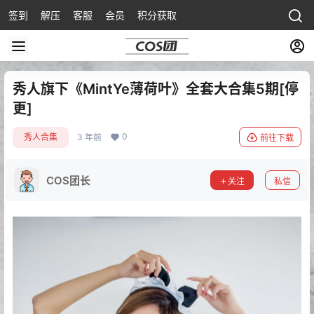
签到
解压
客服
会员
积分获取
秀人旗下《MintYe薄荷叶》全套大合集5期[停
更]
0
秀人合集
3 年前
前往下载
COS团长
关注
私信