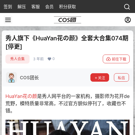
签到
解压
客服
会员
积分获取
秀人旗下《HuaYan花の颜》全套大合集074期
[停更]
0
秀人合集
3 年前
前往下载
COS团长
关注
私信
HuaYan花の颜
是秀人网平台的一家机构，摄影师为花开de
荒野，模特质量非常高，不过官方貌似停刊了，收藏也不
错。