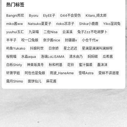
18k深情小美
1 年前
小绅士
Lv0
感谢分享
回复
0
0
热门浏览
1
水淼aqua COS写真图片包合集[273套][持续更新]
3 天前
2
雨波_HaneAme COSPLAY写真图片包合集[572套][持续更新]
3 天前
3
蠢沫沫COSPLAY写真图片包合集[422套][持续更新]
1 天前