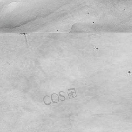
桜桃喵
水淼aqua
洛璃LoLiSAMA
清水由乃
焖焖碳
瓜希酱
白栎Shirly
神楽坂真冬
秋和柯基
花铃
蜜汁猫裘
蠢沫沫
轩萧学姐
阿包也是兔娘
雨波_HaneAme
雪晴Astra
雯妹不讲道理
霜月Shimo
面饼仙儿
麻花酱