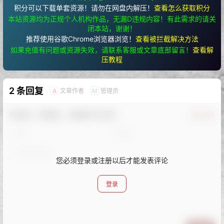
查看
下载权限
秀人旗下《HuaYan花の颜》全套大合集074期[停
更]
格式：
gz
解压教程：
网站最顶部有写
存储网盘：
百度网盘
有无水印：
本站均不加水印
温馨提示：
有任何问题请联系客服
您当前的等级为
游客
请先
登录
前往下载