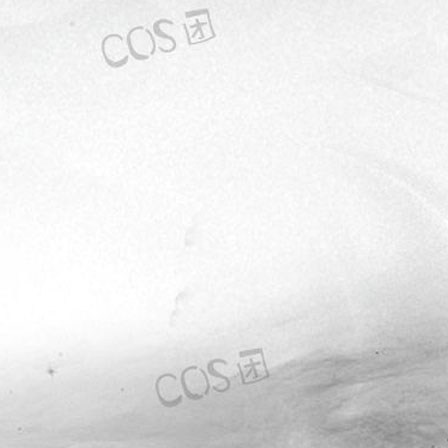
4
星之迟迟COSPLAY写真图片包合集[326套][持续更新]
3 周前
5
yuuhui玉汇COSPLAY写真图片包合集[181套][持续更新]
2 个月前
6
Byoru写真图片包合集[327套][COSPLAY][持续更新]
1 周前
热门标签
Bangni邦尼
Byoru
ElyEE子
G44不会受伤
Kitaro_绮太郎
miko酱ww
Natsuko夏夏子
rioko凉凉子
Shika小鹿鹿
Yiko湿润兔
yuuhui玉汇
九柒喵
二佐Nisa
云溪溪
兔子Zzz不吃胡萝卜
半半子
咬一口兔娘
奈汐酱nice
封疆疆v
小仓千代w
屿鱼Yukako
抖娘利世
日奈娇
星之迟迟
星澜是澜澜叫澜妹呀