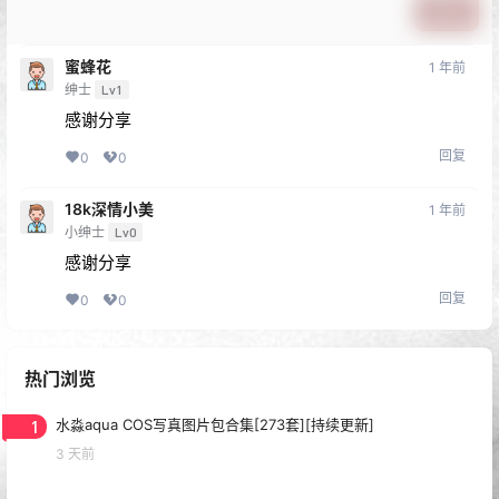
0
0
海报分享
收藏
HuaYan花の颜
秀人合集
秀人合集
秀人旗下《WINGS影私荟》全
秀人旗下《DKGirl御女郎》全
套大合集022期[停更]
套大合集120期[停更]
2023-6-7 10:13:06
2023-6-10 15:52:54
本站永久地址：costuan.top
积分可以下载单套资源！请勿在网盘内解压！
查看怎么获取积分
本站资源均为正规个人机构作品，无漏D违规内容！有此需求的请关
闭本站，谢谢！
推荐使用谷歌Chrome浏览器浏览！
查看被拦截解决方法
如果充值有问题或资源失效，请联系客服或文章底部留言！
查看解
压教程