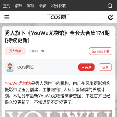
签到
解压
客服
会员
积分获取
秀人旗下《YouWu尤物馆》全套大合集174期
[持续更新]
0
秀人合集
3 年前
前往下载
COS团长
关注
私信
YouWu尤物馆
是秀人网旗下的机构，由广州风尚摄影机构
摄影师温玉民创建，主推网络红人及新晋嫩模的养成计
划。本站分享最新YouWu尤物馆高清套图，不过官方已经
很久没更新了，不知道是不是停更了。