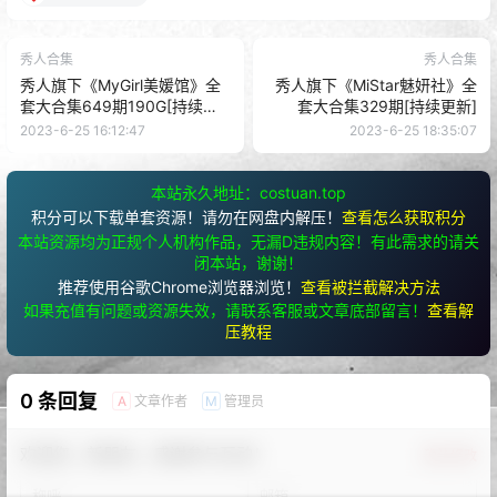
[YouWu尤物馆] 2016.04.21 VOL.003 李宓儿
[58+1P/152M]
[YouWu尤物馆] 2016.04.14 VOL.002 FoxYini孟狐狸
[52+1P/191M]
[YouWu尤物馆] 2016.04.07 VOL.001 悦儿Yuky
[50+1P/118M]
查看
下载权限
秀人旗下《YouWu尤物馆》全套大合集174期[持续
更新]
格式：
gz
解压教程：
网站最顶部有写
存储网盘：
百度网盘
有无水印：
本站均不加水印
温馨提示：
有任何问题请联系客服