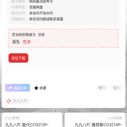
解压教程：
网站最顶部有写
存储网盘：
百度网盘
有无水印：
本站均不加水印
温馨提示：
有任何问题请联系客服
您当前的等级为
游客
请先
登录
前往下载
0
0
海报分享
收藏
九九八吖
COS新图
COS新图
九九八吖 能代COS[13P-
九九八吖 雅努斯COS[14P-