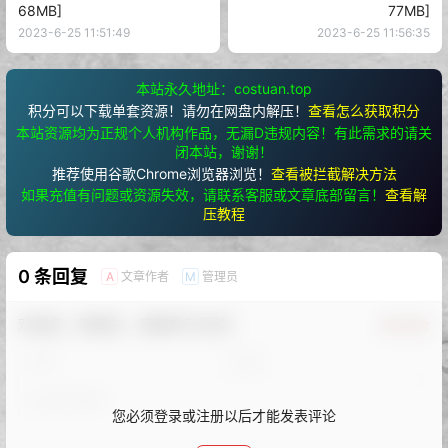
68MB]
77MB]
2023-6-25 11:51:49
2023-6-25 11:56:35
本站永久地址：costuan.top
积分可以下载单套资源！请勿在网盘内解压！
查看怎么获取积分
本站资源均为正规个人机构作品，无漏D违规内容！有此需求的请关
闭本站，谢谢！
推荐使用谷歌Chrome浏览器浏览！
查看被拦截解决方法
如果充值有问题或资源失效，请联系客服或文章底部留言！
查看解
压教程
0 条回复
文章作者
管理员
A
M
欢迎您，新朋友，感谢参与互动！
确认修改
您必须登录或注册以后才能发表评论