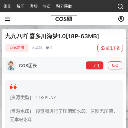
签到
解压
客服
会员
积分获取
九九八吖 喜多川海梦1.0[18P-63MB]
0
COS新图
3 年前
前往下载
COS团长
关注
私信
[资源类型]：COSPLAY
[资源水印]：预览图进行了压缩和水印，原图无压缩，
无本站水印