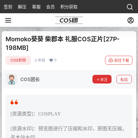
签到
解压
客服
会员
积分获取
Momoko葵葵 柴郡本 礼服COS正片[27P-
198MB]
0
COS新图
3 年前
前往下载
COS团长
关注
私信
[资源类型]：COSPLAY
[资源水印]：预览图进行了压缩和水印，原图无压缩，
无本站水印