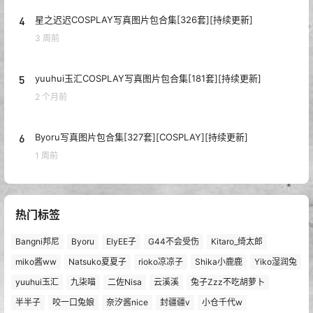
4
星之迟迟COSPLAY写真图片包合集[326套][持续更新]
3 周前
5
yuuhui玉汇COSPLAY写真图片包合集[181套][持续更新]
2 个月前
6
Byoru写真图片包合集[327套][COSPLAY][持续更新]
1 周前
热门标签
Bangni邦尼
Byoru
ElyEE子
G44不会受伤
Kitaro_绮太郎
miko酱ww
Natsuko夏夏子
rioko凉凉子
Shika小鹿鹿
Yiko湿润兔
yuuhui玉汇
九柒喵
二佐Nisa
云溪溪
兔子Zzz不吃胡萝卜
半半子
咬一口兔娘
奈汐酱nice
封疆疆v
小仓千代w