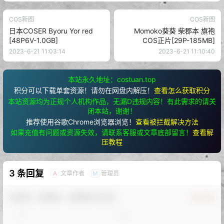
COS新图
COS新图
日本COSER Byoru Yor red
Momoko葵葵 柴郡本 旗袍
[48P6V-1.0GB]
COS正片[29P-185MB]
2023-6-21 11:03:14
2023-6-21 11:10:40
本站永久地址：costuan.top
积分可以下载单套资源！请勿在网盘内解压！
查看怎么获取积分
本站资源均为正规个人机构作品，无漏D违规内容！有此需求的请关
闭本站，谢谢！
推荐使用谷歌Chrome浏览器浏览！
查看被拦截解决方法
如果充值有问题或资源失效，请联系客服或文章底部留言！
查看解
压教程
3 条回复
文章作者
管理员
A
M
欢迎您，新朋友，感谢参与互动！
确认修改