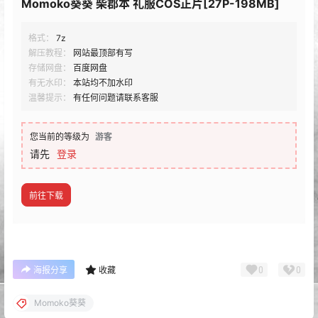
Momoko葵葵 柴郡本 礼服COS正片[27P-198MB]
格式：
7z
解压教程：
网站最顶部有写
存储网盘：
百度网盘
有无水印：
本站均不加水印
温馨提示：
有任何问题请联系客服
您当前的等级为
游客
请先
登录
前往下载
0
0
海报分享
收藏
Momoko葵葵