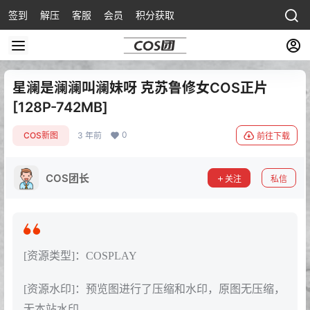
签到
解压
客服
会员
积分获取
星澜是澜澜叫澜妹呀 克苏鲁修女COS正片
[128P-742MB]
0
COS新图
3 年前
前往下载
COS团长
关注
私信
[资源类型]：COSPLAY
[资源水印]：预览图进行了压缩和水印，原图无压缩，
无本站水印