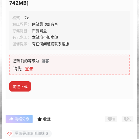
742MB]
格式：
7z
解压教程：
网站最顶部有写
存储网盘：
百度网盘
有无水印：
本站均不加水印
温馨提示：
有任何问题请联系客服
您当前的等级为
游客
请先
登录
前往下载
0
0
海报分享
收藏
星澜是澜澜叫澜妹呀