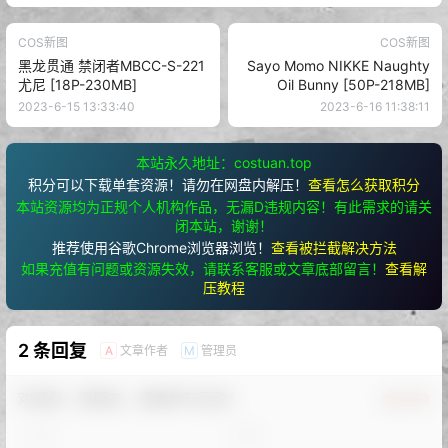
COS新图
COS新图
黑龙贯通 禁闭者MBCC-S-221
Sayo Momo NIKKE Naughty
尤尼 [18P-230MB]
Oil Bunny [50P-218MB]
2023-6-15 13:33:40
2023-6-16 11:38:11
本站永久地址：costuan.top
积分可以下载单套资源！请勿在网盘内解压！
查看怎么获取积分
本站资源均为正规个人机构作品，无漏D违规内容！有此需求的请关
闭本站，谢谢！
推荐使用谷歌Chrome浏览器浏览！
查看被拦截解决方法
如果充值有问题或资源失效，请联系客服或文章底部留言！
查看解
压教程
2 条回复
文章作者
管理员
A
M
欢迎您，新朋友，感谢参与互动！
确认修改