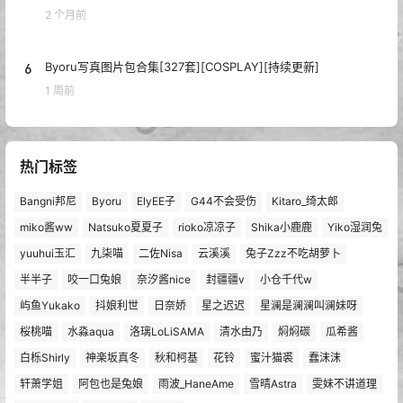
2 个月前
6
Byoru写真图片包合集[327套][COSPLAY][持续更新]
1 周前
热门标签
Bangni邦尼
Byoru
ElyEE子
G44不会受伤
Kitaro_绮太郎
miko酱ww
Natsuko夏夏子
rioko凉凉子
Shika小鹿鹿
Yiko湿润兔
yuuhui玉汇
九柒喵
二佐Nisa
云溪溪
兔子Zzz不吃胡萝卜
半半子
咬一口兔娘
奈汐酱nice
封疆疆v
小仓千代w
屿鱼Yukako
抖娘利世
日奈娇
星之迟迟
星澜是澜澜叫澜妹呀
桜桃喵
水淼aqua
洛璃LoLiSAMA
清水由乃
焖焖碳
瓜希酱
白栎Shirly
神楽坂真冬
秋和柯基
花铃
蜜汁猫裘
蠢沫沫
轩萧学姐
阿包也是兔娘
雨波_HaneAme
雪晴Astra
雯妹不讲道理