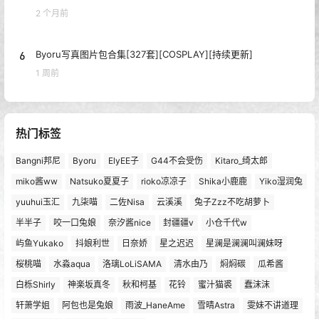
2 个月前
6
Byoru写真图片包合集[327套][COSPLAY][持续更新]
1 周前
热门标签
Bangni邦尼
Byoru
ElyEE子
G44不会受伤
Kitaro_绮太郎
miko酱ww
Natsuko夏夏子
rioko凉凉子
Shika小鹿鹿
Yiko湿润兔
yuuhui玉汇
九柒喵
二佐Nisa
云溪溪
兔子Zzz不吃胡萝卜
半半子
咬一口兔娘
奈汐酱nice
封疆疆v
小仓千代w
屿鱼Yukako
抖娘利世
日奈娇
星之迟迟
星澜是澜澜叫澜妹呀
桜桃喵
水淼aqua
洛璃LoLiSAMA
清水由乃
焖焖碳
瓜希酱
白栎Shirly
神楽坂真冬
秋和柯基
花铃
蜜汁猫裘
蠢沫沫
轩萧学姐
阿包也是兔娘
雨波_HaneAme
雪晴Astra
雯妹不讲道理