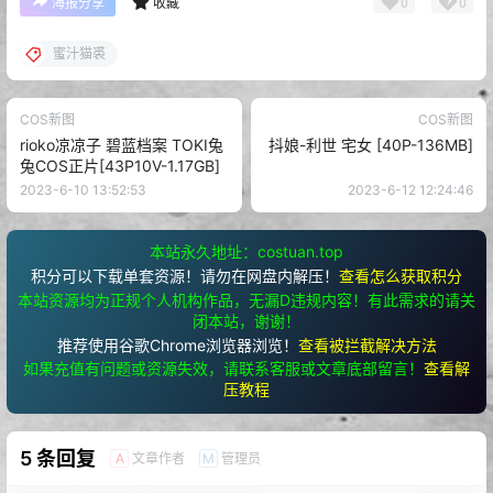
0
0
海报分享
收藏
蜜汁猫裘
COS新图
COS新图
rioko凉凉子 碧蓝档案 TOKI兔
抖娘-利世 宅女 [40P-136MB]
兔COS正片[43P10V-1.17GB]
2023-6-10 13:52:53
2023-6-12 12:24:46
本站永久地址：costuan.top
积分可以下载单套资源！请勿在网盘内解压！
查看怎么获取积分
本站资源均为正规个人机构作品，无漏D违规内容！有此需求的请关
闭本站，谢谢！
推荐使用谷歌Chrome浏览器浏览！
查看被拦截解决方法
如果充值有问题或资源失效，请联系客服或文章底部留言！
查看解
压教程
5 条回复
文章作者
管理员
A
M