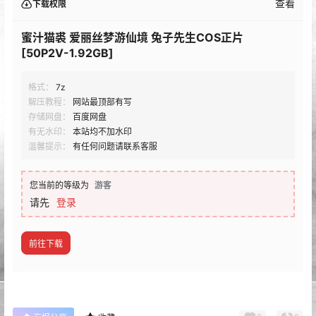
查看
下载权限
蜜汁猫裘 爱丽丝梦游仙境 兔子先生COS正片
[50P2V-1.92GB]
格式：
7z
解压教程：
网站最顶部有写
存储网盘：
百度网盘
有无水印：
本站均不加水印
温馨提示：
有任何问题请联系客服
您当前的等级为
游客
请先
登录
前往下载