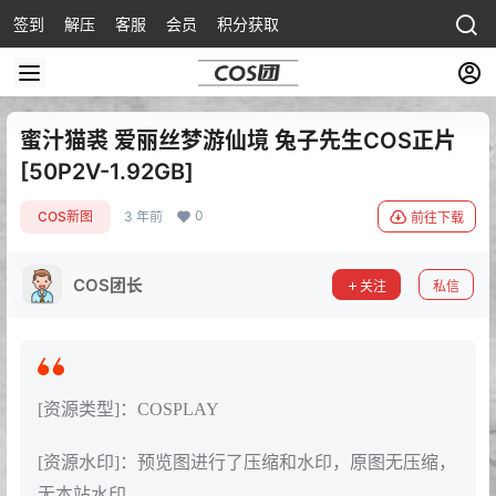
签到
解压
客服
会员
积分获取
蜜汁猫裘 爱丽丝梦游仙境 兔子先生COS正片
[50P2V-1.92GB]
0
COS新图
3 年前
前往下载
COS团长
关注
私信
[资源类型]：COSPLAY
[资源水印]：预览图进行了压缩和水印，原图无压缩，
无本站水印