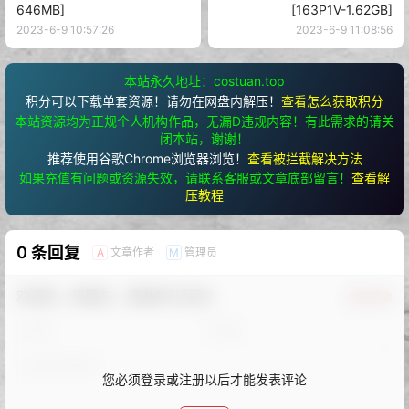
646MB]
[163P1V-1.62GB]
2023-6-9 10:57:26
2023-6-9 11:08:56
本站永久地址：costuan.top
积分可以下载单套资源！请勿在网盘内解压！
查看怎么获取积分
本站资源均为正规个人机构作品，无漏D违规内容！有此需求的请关
闭本站，谢谢！
推荐使用谷歌Chrome浏览器浏览！
查看被拦截解决方法
如果充值有问题或资源失效，请联系客服或文章底部留言！
查看解
压教程
0 条回复
文章作者
管理员
A
M
欢迎您，新朋友，感谢参与互动！
确认修改
您必须登录或注册以后才能发表评论