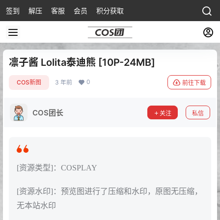
签到
解压
客服
会员
积分获取
凛子酱 Lolita泰迪熊 [10P-24MB]
0
COS新图
3 年前
前往下载
COS团长
关注
私信
[资源类型]：COSPLAY
[资源水印]：预览图进行了压缩和水印，原图无压缩，
无本站水印