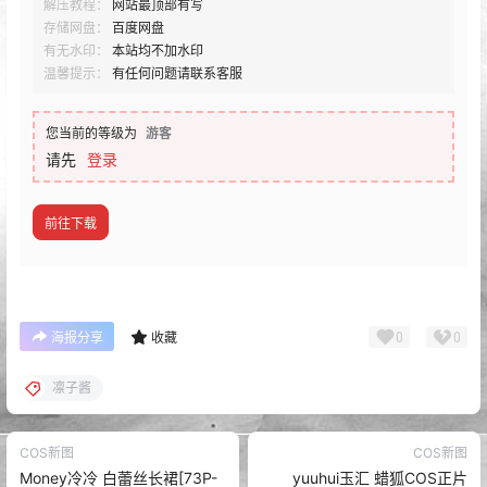
解压教程：
网站最顶部有写
存储网盘：
百度网盘
有无水印：
本站均不加水印
温馨提示：
有任何问题请联系客服
您当前的等级为
游客
请先
登录
前往下载
0
0
海报分享
收藏
凛子酱
COS新图
COS新图
Money冷冷 白蕾丝长裙[73P-
yuuhui玉汇 蜡狐COS正片