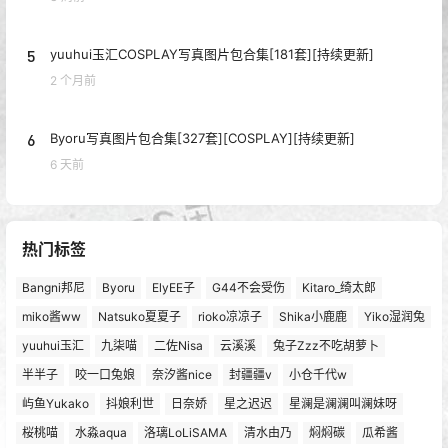
5
yuuhui玉汇COSPLAY写真图片包合集[181套][持续更新]
2 个月前
6
Byoru写真图片包合集[327套][COSPLAY][持续更新]
6 天前
热门标签
Bangni邦尼
Byoru
ElyEE子
G44不会受伤
Kitaro_绮太郎
miko酱ww
Natsuko夏夏子
rioko凉凉子
Shika小鹿鹿
Yiko湿润兔
yuuhui玉汇
九柒喵
二佐Nisa
云溪溪
兔子Zzz不吃胡萝卜
半半子
咬一口兔娘
奈汐酱nice
封疆疆v
小仓千代w
屿鱼Yukako
抖娘利世
日奈娇
星之迟迟
星澜是澜澜叫澜妹呀
桜桃喵
水淼aqua
洛璃LoLiSAMA
清水由乃
焖焖碳
瓜希酱