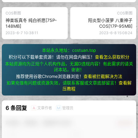
COS新图
COS新图
神楽坂真冬 纯白祈愿[75P-
阳炎型小菠萝 八重神子
148MB]
COS[17P-95MB]
2023-6-7 10:38:11
2023-6-8 15:08:24
本站永久地址：costuan.top
积分可以下载单套资源！请勿在网盘内解压！
查看怎么获取积分
本站资源均为正规个人机构作品，无漏D违规内容！有此需求的请关
闭本站，谢谢！
推荐使用谷歌Chrome浏览器浏览！
查看被拦截解决方法
如果充值有问题或资源失效，请联系客服或文章底部留言！
查看解
压教程
6 条回复
文章作者
管理员
A
M
欢迎您，新朋友，感谢参与互动！
确认修改