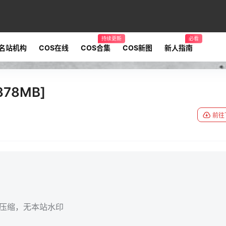
持续更新
必看
名站机构
COS在线
COS合集
COS新图
新人指南
78MB]
前往
无压缩，无本站水印