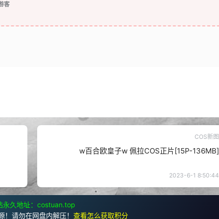
游客
COS新图
w百合欧皇子w 佩拉COS正片[15P-136MB]
2023-6-1 8:50:44
永久地址：costuan.top
源！请勿在网盘内解压！
查看怎么获取积分