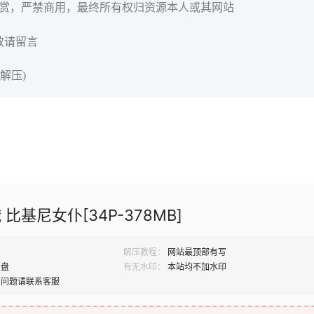
欣赏，严禁商用，最终所有权归资源本人或其网站
效请留言
解压)
比基尼女仆[34P-378MB]
解压教程：
网站最顶部有写
网盘
有无水印：
本站均不加水印
何问题请联系客服