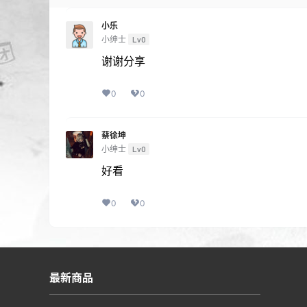
小乐
小绅士
Lv0
谢谢分享
0
0
蔡徐坤
小绅士
Lv0
好看
0
0
最新商品