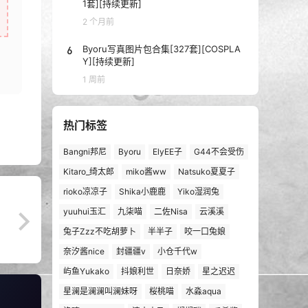
1套][持续更新]
2 个月前
6
Byoru写真图片包合集[327套][COSPLA
Y][持续更新]
1 周前
热门标签
Bangni邦尼
Byoru
ElyEE子
G44不会受伤
Kitaro_绮太郎
miko酱ww
Natsuko夏夏子
rioko凉凉子
Shika小鹿鹿
Yiko湿润兔
yuuhui玉汇
九柒喵
二佐Nisa
云溪溪
兔子Zzz不吃胡萝卜
半半子
咬一口兔娘
奈汐酱nice
封疆疆v
小仓千代w
屿鱼Yukako
抖娘利世
日奈娇
星之迟迟
星澜是澜澜叫澜妹呀
桜桃喵
水淼aqua