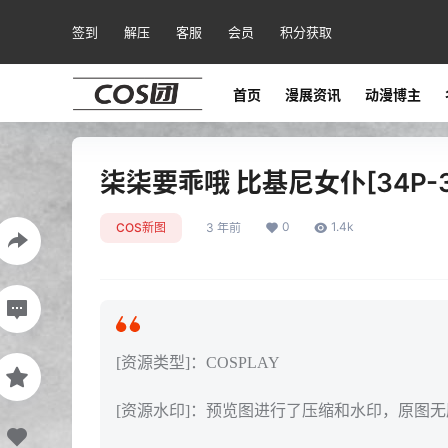
签到
解压
客服
会员
积分获取
首页
漫展资讯
动漫博主
柒柒要乖哦 比基尼女仆[34P-3
0
1.4k
COS新图
3 年前
[资源类型]：COSPLAY
[资源水印]：预览图进行了压缩和水印，原图