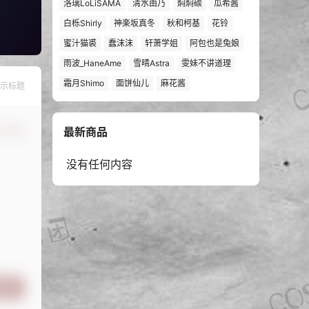
洛璃LoLiSAMA
清水由乃
焖焖碳
瓜希酱
白栎Shirly
神楽坂真冬
秋和柯基
花铃
蜜汁猫裘
蠢沫沫
轩萧学姐
阿包也是兔娘
雨波_HaneAme
雪晴Astra
雯妹不讲道理
霜月Shimo
面饼仙儿
麻花酱
示标题
最新商品
认修改
没有任何内容
提交