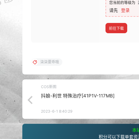
您当前的等级为
请先
登录
前往下载
柒柒要乖哦
COS新图
抖娘-利世 特殊治疗[41P1V-117MB]
2023-6-1 8:40:29
本站
积分可以下载单套资