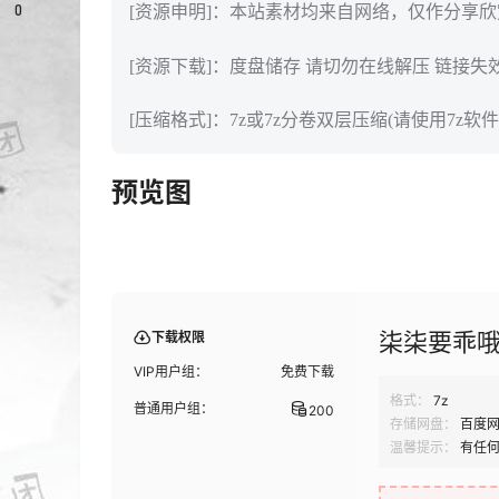
0
[资源申明]：本站素材均来自网络，仅作分享
[资源下载]：度盘储存 请切勿在线解压 链接失
[压缩格式]：7z或7z分卷双层压缩(请使用7z软件
预览图
柒柒要乖哦 
下载权限
VIP用户组：
免费下载
格式：
7z
普通用户组：
200
存储网盘：
百度
温馨提示：
有任