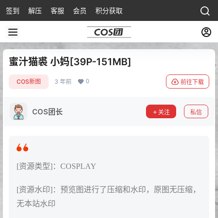
签到
解压
客服
会员
积分获取
蜜汁猫裘 小妈[39P-151MB]
0
COS新图
3 年前
前往下载
COS团长
关注
私信
[资源类型]：COSPLAY
[资源水印]：预览图进行了压缩和水印，原图无压缩，
无本站水印