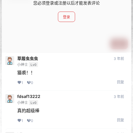
您必须登录或注册以后才能发表评论
登录
提交
草履虫虫虫
3 年前
小绅士
Lv0
猫裘！！
回复
1
0
fdsaf13222
3 年前
小绅士
Lv0
真的超级棒
回复
1
0