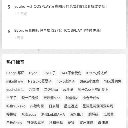
5
yuuhui玉汇COSPLAY写真图片包合集[181套][持续更新]
2 个月前
6
Byoru写真图片包合集[327套][COSPLAY][持续更新]
1 周前
热门标签
Bangni邦尼
Byoru
ElyEE子
G44不会受伤
Kitaro_绮太郎
miko酱ww
Natsuko夏夏子
rioko凉凉子
Shika小鹿鹿
Yiko湿润兔
yuuhui玉汇
九柒喵
二佐Nisa
云溪溪
兔子Zzz不吃胡萝卜
半半子
咬一口兔娘
奈汐酱nice
封疆疆v
小仓千代w
屿鱼Yukako
抖娘利世
日奈娇
星之迟迟
星澜是澜澜叫澜妹呀
桜桃喵
水淼aqua
洛璃LoLiSAMA
清水由乃
焖焖碳
瓜希酱
白栎Shirly
神楽坂真冬
秋和柯基
花铃
蜜汁猫裘
蠢沫沫