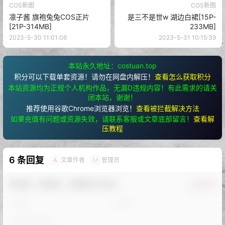
COS新图
COS新图
凛子酱 旗袍兔兔COS正片
是三不是世w 湖边白裙[15P-
[21P-314MB]
233MB]
2023-5-30 11:01:06
2023-5-31 10:15:39
本站永久地址：costuan.top
积分可以下载单套资源！请勿在网盘内解压！
查看怎么获取积分
本站资源均为正规个人机构作品，无漏D违规内容！有此需求的请关
闭本站，谢谢！
推荐使用谷歌Chrome浏览器浏览！
查看被拦截解决方法
如果充值有问题或资源失效，请联系客服或文章底部留言！
查看解
压教程
6 条回复
文章作者
管理员
A
M
欢迎您，新朋友，感谢参与互动！
确认修改