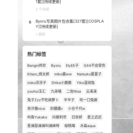
1套][持续更新]
2 个月前
6
Byoru写真图片包合集[327套][COSPLA
Y][持续更新]
1 周前
热门标签
Bangni邦尼
Byoru
ElyEE子
G44不会受伤
Kitaro_绮太郎
miko酱ww
Natsuko夏夏子
rioko凉凉子
Shika小鹿鹿
Yiko湿润兔
yuuhui玉汇
九柒喵
二佐Nisa
云溪溪
兔子Zzz不吃胡萝卜
半半子
咬一口兔娘
奈汐酱nice
封疆疆v
小仓千代w
屿鱼Yukako
抖娘利世
日奈娇
星之迟迟
星澜是澜澜叫澜妹呀
桜桃喵
水淼aqua