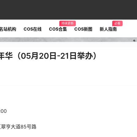
持续更新
必看
名站机构
COS在线
COS合集
COS新图
新人指南
华（05月20日-21日举办）
:00
区翠亨大道85号路