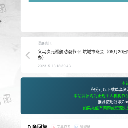
漫展资讯
义乌次元巡航动漫节-四坑城市班会（05月20日
办）
2023-5-13 18:39:43
本站
积分可以下载单套资
本站资源均为正规个人机构作
推荐使用谷歌Ch
如果充值有问题或资源失
0 条回复
文章作者
管理员
A
M