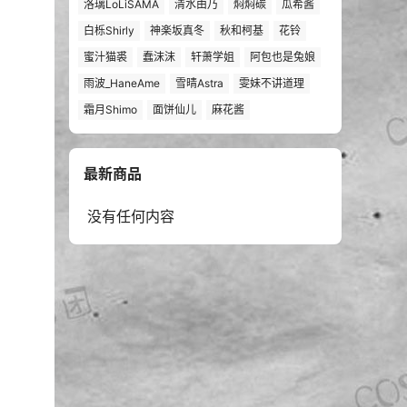
洛璃LoLiSAMA
清水由乃
焖焖碳
瓜希酱
白栎Shirly
神楽坂真冬
秋和柯基
花铃
蜜汁猫裘
蠢沫沫
轩萧学姐
阿包也是兔娘
雨波_HaneAme
雪晴Astra
雯妹不讲道理
霜月Shimo
面饼仙儿
麻花酱
最新商品
没有任何内容