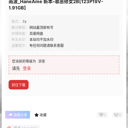
雨波_HaneAme 新本–罪恶修女2B[123P19V-
1.91GB]
格式：
7z
解压教程：
网站最顶部有写
存储网盘：
百度网盘
有无水印：
本站均不加水印
温馨提示：
有任何问题请联系客服
您当前的等级为
游客
请先
登录
前往下载
0
0
海报分享
收藏