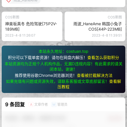
雨波_HaneAme
COS新图
COS新图
神楽坂真冬 危险驾驶[75P2V-
雨波_HaneAme 韩国小兔子
189MB]
COS[44P-223MB]
2023-4-8 11:26:07
2023-4-8 11:39:51
本站永久地址：costuan.top
积分可以下载单套资源！请勿在网盘内解压！
查看怎么获取积分
本站资源均为正规个人机构作品，无漏D违规内容！有此需求的请关
闭本站，谢谢！
推荐使用谷歌Chrome浏览器浏览！
查看被拦截解决方法
如果充值有问题或资源失效，请联系客服或文章底部留言！
查看解
压教程
9 条回复
文章作者
管理员
A
M
欢迎您，新朋友，感谢参与互动！
确认修改