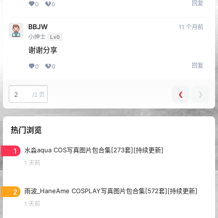
回复
0
0
BBJW
11 个月前
小绅士
Lv0
谢谢分享
回复
0
0
❮
❯
/
2 页
热门浏览
1
水淼aqua COS写真图片包合集[273套][持续更新]
1 天前
2
雨波_HaneAme COSPLAY写真图片包合集[572套][持续更新]
1 天前