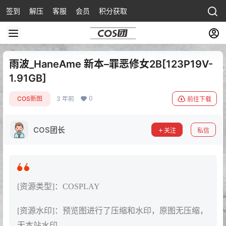
签到
解压
客服
会员
积分获取
雨波_HaneAme 新本–罪恶修女2B[123P19V-
1.91GB]
0
COS新图
3 年前
前往下载
COS团长
关注
私信
[资源类型]：COSPLAY
[资源水印]：预览图进行了压缩和水印，原图无压缩，
无本站水印