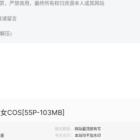
欣赏，严禁商用，最终所有权归资源本人或其网站
效请留言
解压)
女COS[55P-103MB]
解压教程：
网站最顶部有写
网盘
有无水印：
本站均不加水印