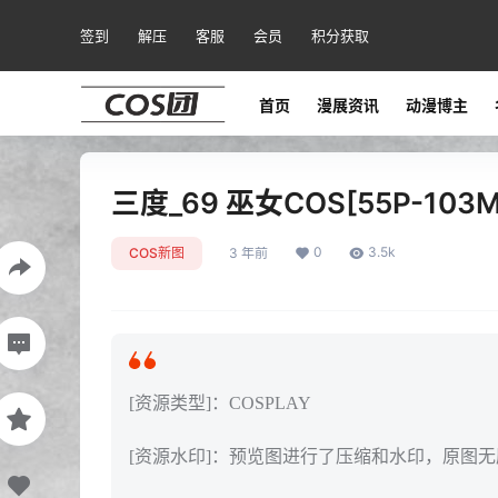
签到
解压
客服
会员
积分获取
首页
漫展资讯
动漫博主
三度_69 巫女COS[55P-103M
0
3.5k
COS新图
3 年前
[资源类型]：COSPLAY
[资源水印]：预览图进行了压缩和水印，原图