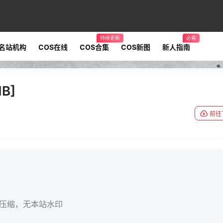
持续更新
必看
名站机构
COS在线
COS合集
COS新图
新人指南
B]
前往
无压缩，无本站水印