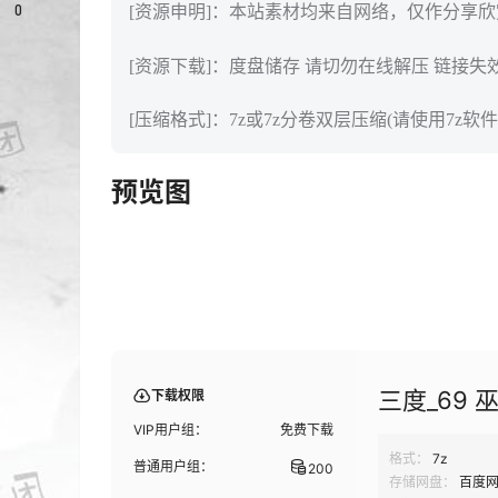
0
[资源申明]：本站素材均来自网络，仅作分享
[资源下载]：度盘储存 请切勿在线解压 链接失
[压缩格式]：7z或7z分卷双层压缩(请使用7z软件
预览图
三度_69 巫
下载权限
VIP用户组：
免费下载
格式：
7z
普通用户组：
200
存储网盘：
百度