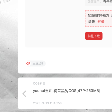
温馨提示：
有任
您当前的等级为
请先
登录
前往下载
三度_69
COS新图
yuuhui玉汇 初音黑兔COS[47P-253MB]
2023-3-13 11:46:58