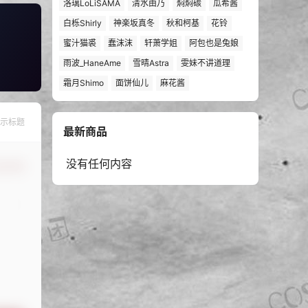
洛璃LoLiSAMA
清水由乃
焖焖碳
瓜希酱
白栎Shirly
神楽坂真冬
秋和柯基
花铃
蜜汁猫裘
蠢沫沫
轩萧学姐
阿包也是兔娘
雨波_HaneAme
雪晴Astra
雯妹不讲道理
霜月Shimo
面饼仙儿
麻花酱
示标题
最新商品
没有任何内容
认修改