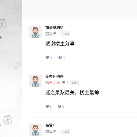
加油奥利给
超级绅士
Lv3
感谢楼主分享
0
0
吴亦凡他哥
钻石会员
绅士
Lv1
迷之呆梨最美，楼主最帅
1
0
海棠叶
超级绅士
Lv3