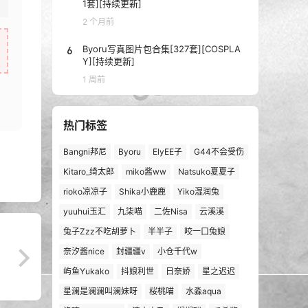
1套][持续更新]
2 个月前
6
Byoru写真图片包合集[327套][COSPLA
Y][持续更新]
1 周前
热门标签
Bangni邦尼
Byoru
ElyEE子
G44不会受伤
Kitaro_绮太郎
miko酱ww
Natsuko夏夏子
rioko凉凉子
Shika小鹿鹿
Yiko湿润兔
yuuhui玉汇
九柒喵
二佐Nisa
云溪溪
兔子Zzz不吃胡萝卜
半半子
咬一口兔娘
奈汐酱nice
封疆疆v
小仓千代w
屿鱼Yukako
抖娘利世
日奈娇
星之迟迟
星澜是澜澜叫澜妹呀
桜桃喵
水淼aqua