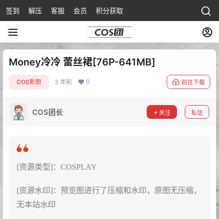
签到
解压
客服
会员
积分获取
Money冷冷 蕾丝裙[76P-641MB]
0
COS新图
3 年前
前往下载
COS团长
关注
私信
[资源类型]：COSPLAY
[资源水印]：预览图进行了压缩和水印，原图无压缩，
无本站水印