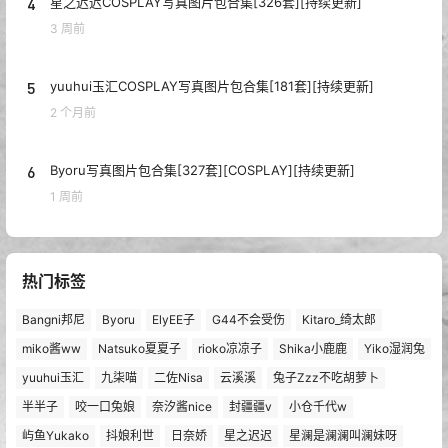
4
星之迟迟COSPLAY写真图片包合集[326套][持续更新]
3 周前
5
yuuhui玉汇COSPLAY写真图片包合集[181套][持续更新]
2 个月前
6
Byoru写真图片包合集[327套][COSPLAY][持续更新]
1 周前
热门标签
Bangni邦尼
Byoru
ElyEE子
G44不会受伤
Kitaro_绮太郎
miko酱ww
Natsuko夏夏子
rioko凉凉子
Shika小鹿鹿
Yiko湿润兔
yuuhui玉汇
九柒喵
二佐Nisa
云溪溪
兔子Zzz不吃胡萝卜
半半子
咬一口兔娘
奈汐酱nice
封疆疆v
小仓千代w
屿鱼Yukako
抖娘利世
日奈娇
星之迟迟
星澜是澜澜叫澜妹呀