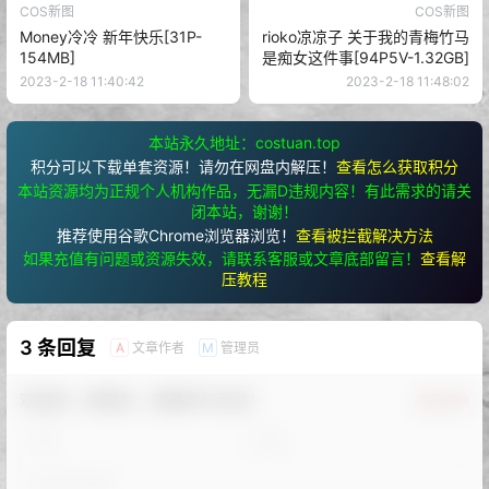
COS新图
COS新图
Money冷冷 新年快乐[31P-
rioko凉凉子 关于我的青梅竹马
154MB]
是痴女这件事[94P5V-1.32GB]
2023-2-18 11:40:42
2023-2-18 11:48:02
本站永久地址：costuan.top
积分可以下载单套资源！请勿在网盘内解压！
查看怎么获取积分
本站资源均为正规个人机构作品，无漏D违规内容！有此需求的请关
闭本站，谢谢！
推荐使用谷歌Chrome浏览器浏览！
查看被拦截解决方法
如果充值有问题或资源失效，请联系客服或文章底部留言！
查看解
压教程
3 条回复
文章作者
管理员
A
M
欢迎您，新朋友，感谢参与互动！
确认修改