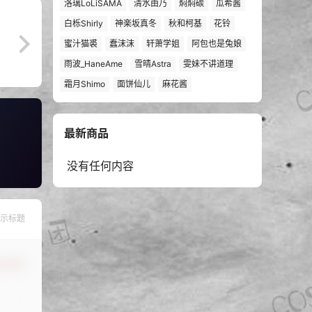
洛璃LoLiSAMA
清水由乃
焖焖碳
瓜希酱
白栎Shirly
神楽坂真冬
秋和柯基
花铃
蜜汁猫裘
蠢沫沫
轩萧学姐
阿包也是兔娘
雨波_HaneAme
雪晴Astra
雯妹不讲道理
霜月Shimo
面饼仙儿
麻花酱
最新商品
没有任何内容
示标题
认修改