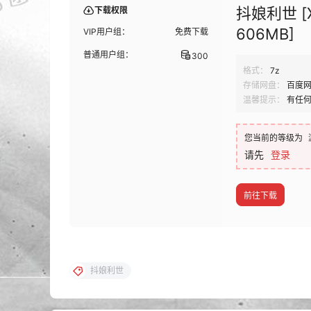
抖娘利世 [XI
下载权限
606MB]
VIP用户组：
免费下载
普通用户组：
300
格式：
7z
存储网盘：
百度
温馨提示：
有任
您当前的等级为
请先
登录
前往下载
抖娘利世