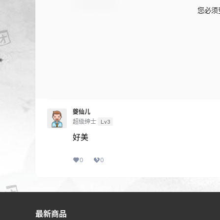
您必须
夔仙儿
超级绅士
Lv3
好美
0
0
最新商品