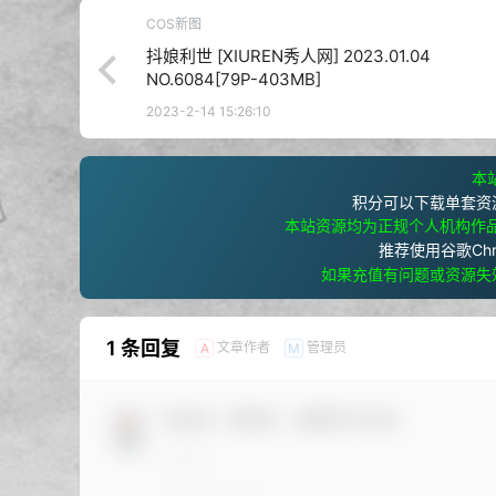
COS新图
抖娘利世 [XIUREN秀人网] 2023.01.04
NO.6084[79P-403MB]
2023-2-14 15:26:10
本站
积分可以下载单套资
本站资源均为正规个人机构作
推荐使用谷歌Ch
如果充值有问题或资源失
1 条回复
文章作者
管理员
A
M
欢迎您，新朋友，感谢参与互动！