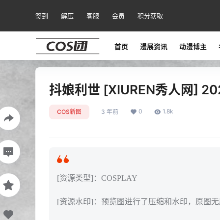
签到
解压
客服
会员
积分获取
首页
漫展资讯
动漫博主
抖娘利世 [XIUREN秀人网] 2023
0
1.8k
COS新图
3 年前
[资源类型]：COSPLAY
[资源水印]：预览图进行了压缩和水印，原图