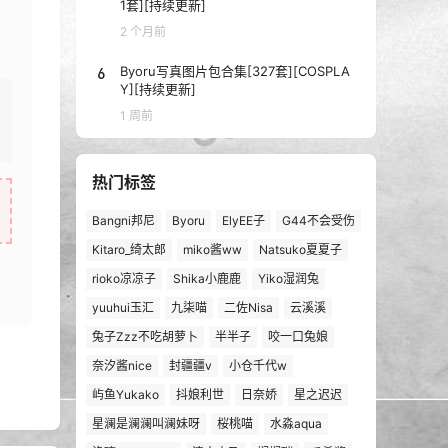
1套][持续更新]
2 个月前
6
Byoru写真图片包合集[327套][COSPLA
Y][持续更新]
1 周前
热门标签
Bangni邦尼
Byoru
ElyEE子
G44不会受伤
Kitaro_绮太郎
miko酱ww
Natsuko夏夏子
rioko凉凉子
Shika小鹿鹿
Yiko湿润兔
yuuhui玉汇
九柒喵
二佐Nisa
云溪溪
兔子Zzz不吃胡萝卜
半半子
咬一口兔娘
奈汐酱nice
封疆疆v
小仓千代w
屿鱼Yukako
抖娘利世
日奈娇
星之迟迟
星澜是澜澜叫澜妹呀
桜桃喵
水淼aqua