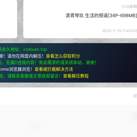
COS新图
清青琴玖 生活的频道[36P-698MB]
2023-2-15 11:43:02
永久地址：costuan.top
源！请勿在网盘内解压！
查看怎么获取积分
品，无漏D违规内容！有此需求的请关闭本站，谢谢！
rome浏览器浏览！
查看被拦截解决方法
效，请联系客服或文章底部留言！
查看解压教程
提
确