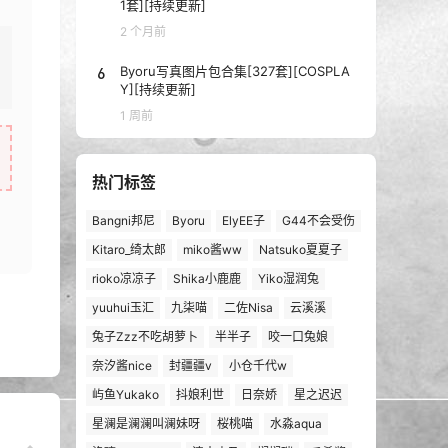
1套][持续更新]
2 个月前
6
Byoru写真图片包合集[327套][COSPLA
Y][持续更新]
1 周前
热门标签
Bangni邦尼
Byoru
ElyEE子
G44不会受伤
Kitaro_绮太郎
miko酱ww
Natsuko夏夏子
rioko凉凉子
Shika小鹿鹿
Yiko湿润兔
yuuhui玉汇
九柒喵
二佐Nisa
云溪溪
兔子Zzz不吃胡萝卜
半半子
咬一口兔娘
奈汐酱nice
封疆疆v
小仓千代w
屿鱼Yukako
抖娘利世
日奈娇
星之迟迟
星澜是澜澜叫澜妹呀
桜桃喵
水淼aqua