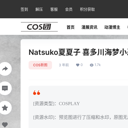
签到
解压
客服
会员
积分获取
首页
漫展资讯
动漫博主
Natsuko夏夏子 喜多川海梦小恶
0
1.7k
COS新图
3 年前
[资源类型]：COSPLAY
[资源水印]：预览图进行了压缩和水印，原图