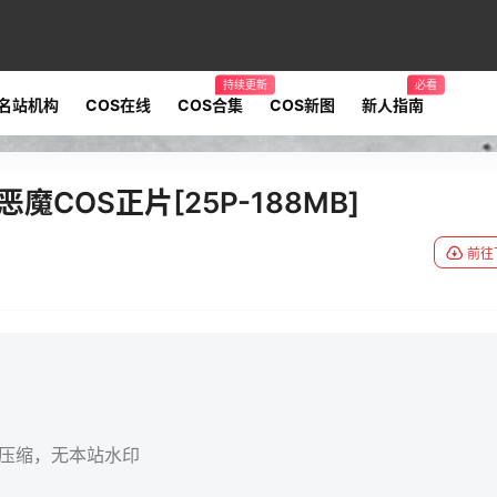
持续更新
必看
名站机构
COS在线
COS合集
COS新图
新人指南
魔COS正片[25P-188MB]
前往
无压缩，无本站水印