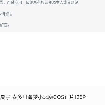
欣赏，严禁商用，最终所有权归资源本人或其网站
效请留言
解压)
o夏夏子 喜多川海梦小恶魔COS正片[25P-