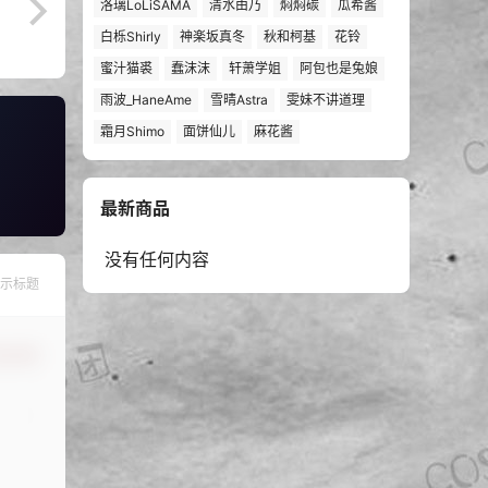
洛璃LoLiSAMA
清水由乃
焖焖碳
瓜希酱
白栎Shirly
神楽坂真冬
秋和柯基
花铃
蜜汁猫裘
蠢沫沫
轩萧学姐
阿包也是兔娘
雨波_HaneAme
雪晴Astra
雯妹不讲道理
霜月Shimo
面饼仙儿
麻花酱
最新商品
没有任何内容
示标题
认修改