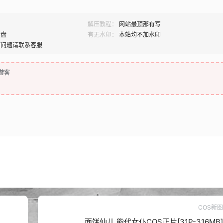
解压教程：
网站最顶部有写
网盘
有无水印：
本站均不加水印
何问题请联系客服
游客
COS新图
面饼仙儿 能代女仆COS正片[31P-316MB]