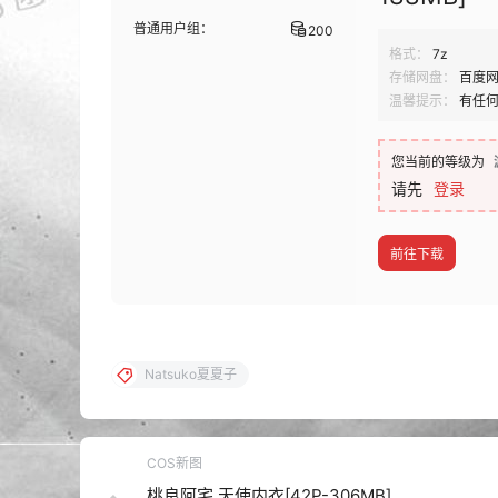
普通用户组：
200
格式：
7z
存储网盘：
百度
温馨提示：
有任
您当前的等级为
请先
登录
前往下载
Natsuko夏夏子
COS新图
桃良阿宅 天使内衣[42P-306MB]