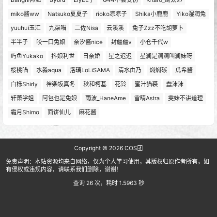
miko酱ww
Natsuko夏夏子
rioko凉凉子
Shika小鹿鹿
Yiko湿润兔
yuuhui玉汇
九柒喵
二佐Nisa
云溪溪
兔子Zzz不吃胡萝卜
半半子
咬一口兔娘
奈汐酱nice
封疆疆v
小仓千代w
屿鱼Yukako
抖娘利世
日奈娇
星之迟迟
星澜是澜澜叫澜妹呀
桜桃喵
水淼aqua
洛璃LoLiSAMA
清水由乃
焖焖碳
瓜希酱
白栎Shirly
神楽坂真冬
秋和柯基
花铃
蜜汁猫裘
蠢沫沫
轩萧学姐
阿包也是兔娘
雨波_HaneAme
雪晴Astra
雯妹不讲道理
霜月Shimo
面饼仙儿
麻花酱
Copyright © 2026
COS团
免责声明：本站资源均来自网络，仅为个人学习使用，其版权归原作者所有，如
有侵权或违规内容，请联系我们删除，谢谢！
查询 26 次，耗时 1.5963 秒