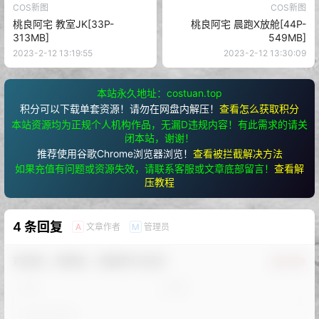
COS新图
COS新图
桃良阿宅 教室JK[33P-
桃良阿宅 晨跑X放舱[44P-
313MB]
549MB]
2023-2-12 13:19:55
2023-2-12 13:30:09
本站永久地址：costuan.top
积分可以下载单套资源！请勿在网盘内解压！
查看怎么获取积分
本站资源均为正规个人机构作品，无漏D违规内容！有此需求的请关
闭本站，谢谢！
推荐使用谷歌Chrome浏览器浏览！
查看被拦截解决方法
如果充值有问题或资源失效，请联系客服或文章底部留言！
查看解
压教程
4 条回复
文章作者
管理员
A
M
欢迎您，新朋友，感谢参与互动！
确认修改