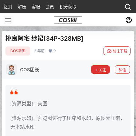
签到
解压
客服
会员
积分获取
桃良阿宅 纱裙[34P-328MB]
0
COS新图
3 年前
前往下载
COS团长
关注
私信
[资源类型]：美图
[资源水印]：预览图进行了压缩和水印，原图无压缩，
无本站水印