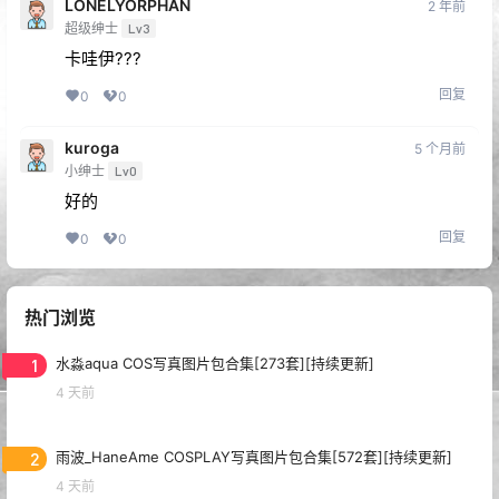
LONELYORPHAN
2 年前
超级绅士
Lv3
卡哇伊???
回复
0
0
kuroga
5 个月前
小绅士
Lv0
好的
回复
0
0
热门浏览
1
水淼aqua COS写真图片包合集[273套][持续更新]
4 天前
2
雨波_HaneAme COSPLAY写真图片包合集[572套][持续更新]
4 天前