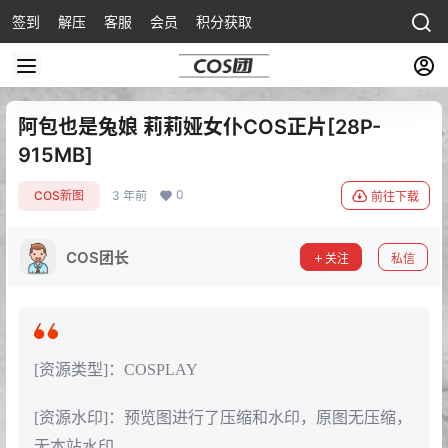
签到
解压
客服
会员
积分获取
阿包也是兔娘 莉莉娅女仆COS正片[28P-
915MB]
0
COS新图
3 年前
前往下载
COS团长
关注
私信
[资源类型]：COSPLAY
[资源水印]：预览图进行了压缩和水印，原图无压缩，
无本站水印