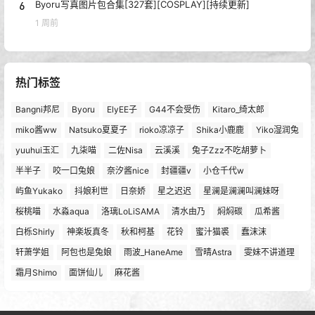
6
Byoru写真图片包合集[327套][COSPLAY][持续更新]
1 周前
热门标签
Bangni邦尼
Byoru
ElyEE子
G44不会受伤
Kitaro_绮太郎
miko酱ww
Natsuko夏夏子
rioko凉凉子
Shika小鹿鹿
Yiko湿润兔
yuuhui玉汇
九柒喵
二佐Nisa
云溪溪
兔子Zzz不吃胡萝卜
半半子
咬一口兔娘
奈汐酱nice
封疆疆v
小仓千代w
屿鱼Yukako
抖娘利世
日奈娇
星之迟迟
星澜是澜澜叫澜妹呀
桜桃喵
水淼aqua
洛璃LoLiSAMA
清水由乃
焖焖碳
瓜希酱
白栎Shirly
神楽坂真冬
秋和柯基
花铃
蜜汁猫裘
蠢沫沫
轩萧学姐
阿包也是兔娘
雨波_HaneAme
雪晴Astra
雯妹不讲道理
霜月Shimo
面饼仙儿
麻花酱