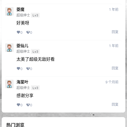
夔魔
1 年前
超级绅士
Lv3
好美呀
回复
0
0
夔仙儿
1 年前
超级绅士
Lv3
太美了超级无敌好看
回复
0
0
海棠叶
9 个月前
超级绅士
Lv3
感谢分享
回复
0
0
热门浏览