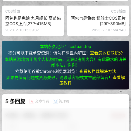
COS新图
COS新图
阿包也是兔娘 九月舰长 高苗佑
阿包也是兔娘 猫骑士COS正片
京COS正片[27P-415MB]
[29P-390MB]
2023-2-10 15:39:37
2023-2-10 15:47:40
本站永久地址：costuan.top
积分可以下载单套资源！请勿在网盘内解压！
查看怎么获取积分
本站资源均为正规个人机构作品，无漏D违规内容！有此需求的请关
闭本站，谢谢！
推荐使用谷歌Chrome浏览器浏览！
查看被拦截解决方法
如果充值有问题或资源失效，请联系客服或文章底部留言！
查看解
压教程
5 条回复
文章作者
管理员
A
M
欢迎您，新朋友，感谢参与互动！
确认修改