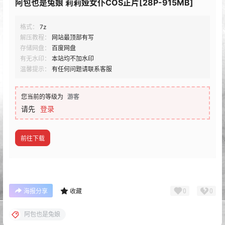
阿包也是兔娘 莉莉娅女仆COS正片[28P-915MB]
格式：
7z
解压教程：
网站最顶部有写
存储网盘：
百度网盘
有无水印：
本站均不加水印
温馨提示：
有任何问题请联系客服
您当前的等级为
游客
请先
登录
前往下载
0
0
海报分享
收藏
阿包也是兔娘