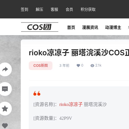
签到
解压
客服
会员
积分获取
首页
漫展资讯
动漫博主
rioko凉凉子 丽塔浣溪沙COS正片
0
2.1k
COS新图
3 年前
[资源名称]：
rioko凉凉子
丽塔浣溪沙
[资源数量]：42P9V