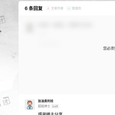
6 条回复
文章作者
管理员
A
M
欢迎您，新朋友，感谢参与互动！
您必须
加油奥利给
超级绅士
Lv3
感谢楼主分享