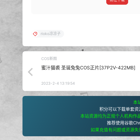
rioko凉凉子
COS新图
蜜汁猫裘 圣诞兔兔COS正片[37P2V-422MB]
2023-2-4 13:19:54
本站
积分可以下载单套资
本站资源均为正规个人机构作
推荐使用谷歌Ch
如果充值有问题或资源失