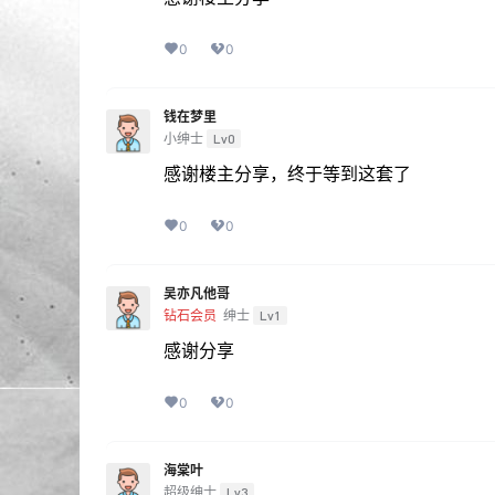
0
0
钱在梦里
小绅士
Lv0
感谢楼主分享，终于等到这套了
0
0
吴亦凡他哥
钻石会员
绅士
Lv1
感谢分享
0
0
海棠叶
超级绅士
Lv3