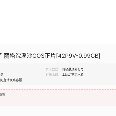
子 丽塔浣溪沙COS正片[42P9V-0.99GB]
解压教程：
网站最顶部有写
网盘
有无水印：
本站均不加水印
何问题请联系客服
游客