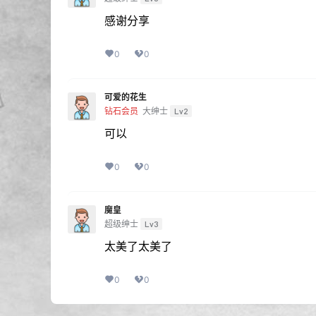
感谢分享
0
0
可爱的花生
钻石会员
大绅士
Lv2
可以
0
0
魔皇
超级绅士
Lv3
太美了太美了
0
0