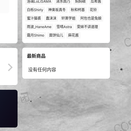
洛璃LoLiSAMA
清水由乃
焖焖碳
瓜希酱
白栎Shirly
神楽坂真冬
秋和柯基
花铃
蜜汁猫裘
蠢沫沫
轩萧学姐
阿包也是兔娘
雨波_HaneAme
雪晴Astra
雯妹不讲道理
霜月Shimo
面饼仙儿
麻花酱
最新商品
没有任何内容