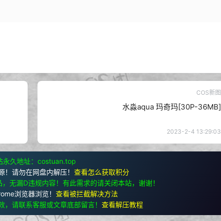
COS新图
水淼aqua 玛奇玛[30P-36MB]
2023-2-4 13:29:03
永久地址：costuan.top
源！请勿在网盘内解压！
查看怎么获取积分
品，无漏D违规内容！有此需求的请关闭本站，谢谢！
rome浏览器浏览！
查看被拦截解决方法
效，请联系客服或文章底部留言！
查看解压教程