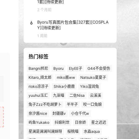
1套][持续更新]
2 个月前
6
Byoru写真图片包合集[327套][COSPLA
Y][持续更新]
1 周前
热门标签
Bangni邦尼
Byoru
ElyEE子
G44不会受伤
Kitaro_绮太郎
miko酱ww
Natsuko夏夏子
rioko凉凉子
Shika小鹿鹿
Yiko湿润兔
yuuhui玉汇
九柒喵
二佐Nisa
云溪溪
兔子Zzz不吃胡萝卜
半半子
咬一口兔娘
奈汐酱nice
封疆疆v
小仓千代w
屿鱼Yukako
抖娘利世
日奈娇
星之迟迟
星澜是澜澜叫澜妹呀
桜桃喵
水淼aqua