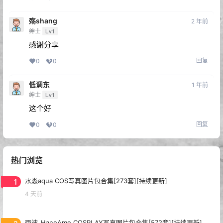
殇shang
2 年前
绅士
Lv1
感谢分享
回复
0
0
低调东
1 年前
绅士
Lv1
这个好
回复
0
0
热门浏览
1
水淼aqua COS写真图片包合集[273套][持续更新]
4 天前
雨波_HaneAme COSPLAY写真图片包合集[572套][持续更新]