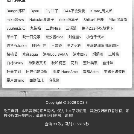
Bangni邦尼
Byoru
ElyEE子
G44不会受伤
Kitaro_绮太郎
miko酱ww
Natsuko夏夏子
rioko凉凉子
Shika小鹿鹿
Yiko湿润兔
yuuhui玉汇
九柒喵
二佐Nisa
云溪溪
兔子Zzz不吃胡萝卜
半半子
咬一口兔娘
奈汐酱nice
封疆疆v
小仓千代w
屿鱼Yukako
抖娘利世
日奈娇
星之迟迟
星澜是澜澜叫澜妹呀
桜桃喵
水淼aqua
洛璃LoLiSAMA
清水由乃
焖焖碳
瓜希酱
白栎Shirly
神楽坂真冬
秋和柯基
花铃
蜜汁猫裘
蠢沫沫
轩萧学姐
阿包也是兔娘
雨波_HaneAme
雪晴Astra
雯妹不讲道理
霜月Shimo
面饼仙儿
麻花酱
Copyright © 2026
COS团
免责声明：本站资源均来自网络，仅为个人学习使用，其版权归原作者所有，如
有侵权或违规内容，请联系我们删除，谢谢！
查询 31 次，耗时 0.5616 秒