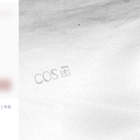
认修改
提交
2 年前