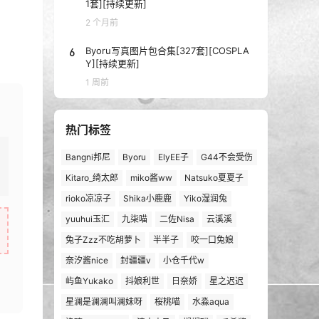
1套][持续更新]
2 个月前
6
Byoru写真图片包合集[327套][COSPLA
Y][持续更新]
1 周前
热门标签
Bangni邦尼
Byoru
ElyEE子
G44不会受伤
Kitaro_绮太郎
miko酱ww
Natsuko夏夏子
rioko凉凉子
Shika小鹿鹿
Yiko湿润兔
yuuhui玉汇
九柒喵
二佐Nisa
云溪溪
兔子Zzz不吃胡萝卜
半半子
咬一口兔娘
奈汐酱nice
封疆疆v
小仓千代w
屿鱼Yukako
抖娘利世
日奈娇
星之迟迟
星澜是澜澜叫澜妹呀
桜桃喵
水淼aqua