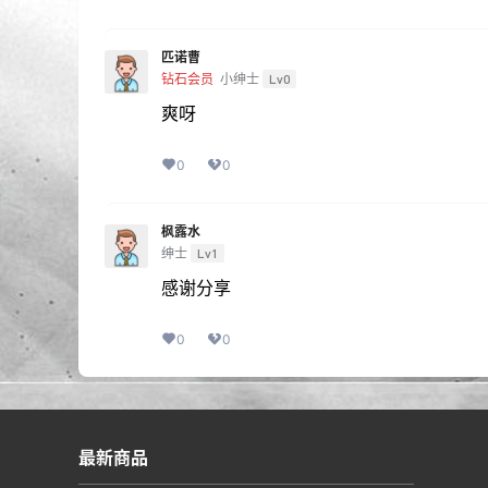
匹诺曹
钻石会员
小绅士
Lv0
爽呀
0
0
枫露水
绅士
Lv1
感谢分享
0
0
最新商品