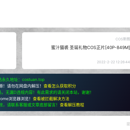
COS新图
蜜汁猫裘 圣诞礼物COS正片[40P-849M]
2022-2-22 12:26:44
永久地址：costuan.top
源！请勿在网盘内解压！
查看怎么获取积分
品，无漏D违规内容！有此需求的请关闭本站，谢谢！
rome浏览器浏览！
查看被拦截解决方法
效，请联系客服或文章底部留言！
查看解压教程
提