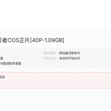
COS正片[40P-1.09GB]
解压教程：
网站最顶部有写
网盘
有无水印：
本站均不加水印
何问题请联系客服
游客