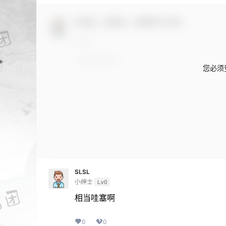
欢迎您，新朋友，感谢参与互动！
您必须
SLSL
小绅士
Lv0
相当哇塞啊
0
0