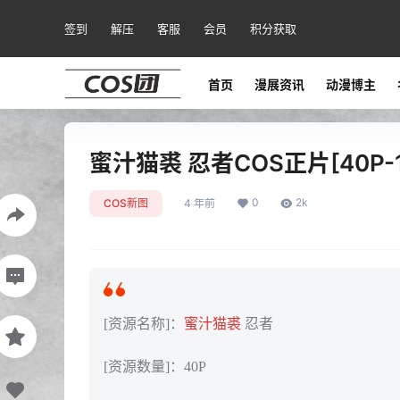
签到
解压
客服
会员
积分获取
首页
漫展资讯
动漫博主
蜜汁猫裘 忍者COS正片[40P-1
0
2k
COS新图
4 年前
[资源名称]：
蜜汁猫裘
忍者
[资源数量]：40P