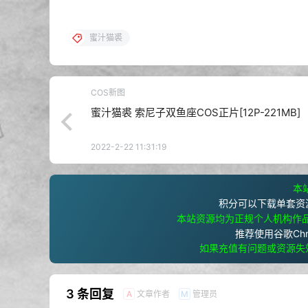
蜜汁猫裘
COS新图
蜜汁猫裘 索尼子双鱼座COS正片[12P-221MB]
2022-2-22 11:31:19
本站
积分可以下载单套资
本站资源均为正规个人机构作
推荐使用谷歌Ch
如果充值有问题或资源失
3 条回复
文章作者
管理员
A
M