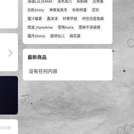
洛璃LoLiSAMA
清水由乃
焖焖碳
瓜希酱
白栎Shirly
神楽坂真冬
秋和柯基
花铃
蜜汁猫裘
蠢沫沫
轩萧学姐
阿包也是兔娘
雨波_HaneAme
雪晴Astra
雯妹不讲道理
霜月Shimo
面饼仙儿
麻花酱
最新商品
没有任何内容
示标题