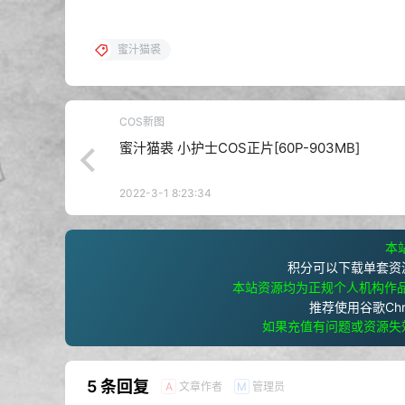
蜜汁猫裘
COS新图
蜜汁猫裘 小护士COS正片[60P-903MB]
2022-3-1 8:23:34
本站
积分可以下载单套资
本站资源均为正规个人机构作
推荐使用谷歌Ch
如果充值有问题或资源失
5 条回复
文章作者
管理员
A
M