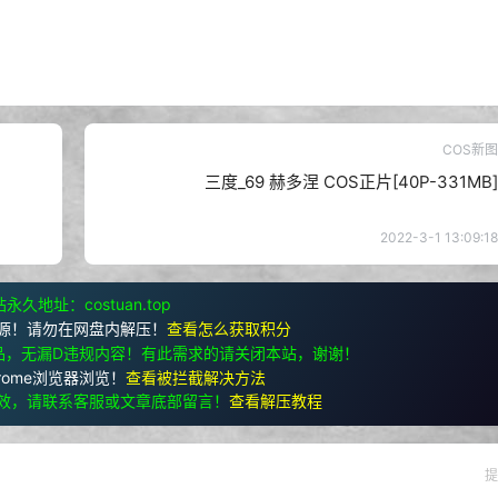
COS新图
三度_69 赫多涅 COS正片[40P-331MB]
2022-3-1 13:09:18
永久地址：costuan.top
源！请勿在网盘内解压！
查看怎么获取积分
品，无漏D违规内容！有此需求的请关闭本站，谢谢！
rome浏览器浏览！
查看被拦截解决方法
效，请联系客服或文章底部留言！
查看解压教程
提