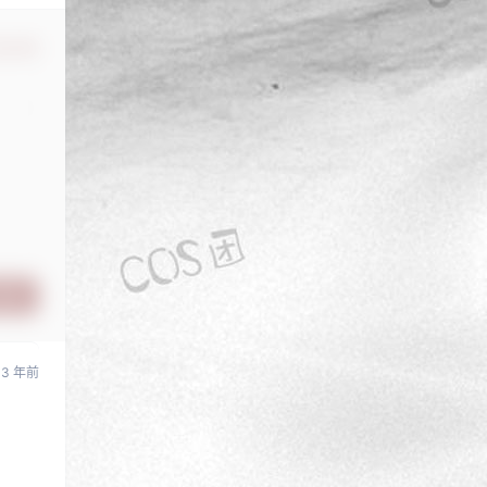
认修改
提交
3 年前