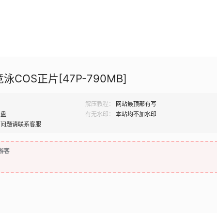
泳COS正片[47P-790MB]
解压教程：
网站最顶部有写
网盘
有无水印：
本站均不加水印
何问题请联系客服
游客