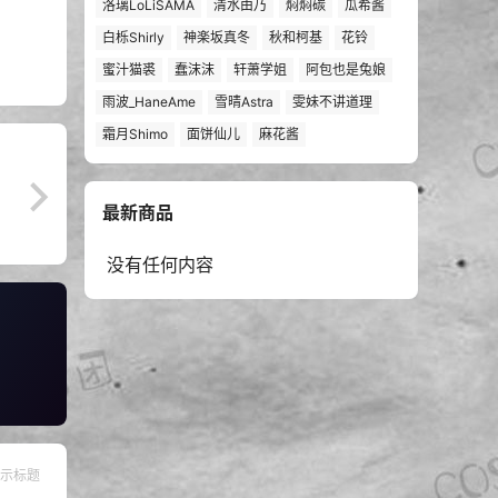
洛璃LoLiSAMA
清水由乃
焖焖碳
瓜希酱
白栎Shirly
神楽坂真冬
秋和柯基
花铃
蜜汁猫裘
蠢沫沫
轩萧学姐
阿包也是兔娘
雨波_HaneAme
雪晴Astra
雯妹不讲道理
霜月Shimo
面饼仙儿
麻花酱
最新商品
没有任何内容
示标题