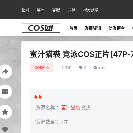
签到
解压
客服
会员
积分获取
首页
漫展资讯
动漫博主
蜜汁猫裘 竞泳COS正片[47P-7
0
2.2k
COS新图
4 年前
[资源名称]：
蜜汁猫裘
竞泳
[资源数量]：47P