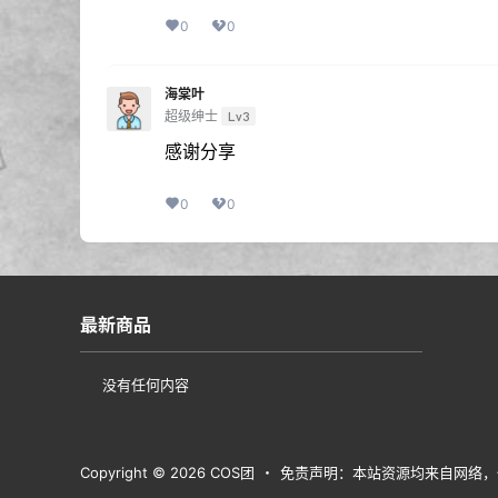
0
0
海棠叶
超级绅士
Lv3
感谢分享
0
0
最新商品
没有任何内容
Copyright © 2026
COS团
・
免责声明：本站资源均来自网络，