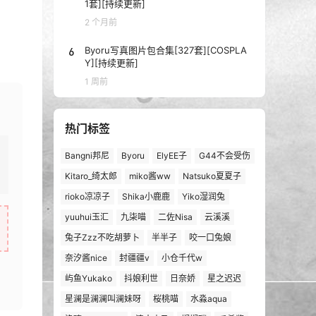
1套][持续更新]
2 个月前
6
Byoru写真图片包合集[327套][COSPLA
Y][持续更新]
1 周前
热门标签
Bangni邦尼
Byoru
ElyEE子
G44不会受伤
Kitaro_绮太郎
miko酱ww
Natsuko夏夏子
rioko凉凉子
Shika小鹿鹿
Yiko湿润兔
yuuhui玉汇
九柒喵
二佐Nisa
云溪溪
兔子Zzz不吃胡萝卜
半半子
咬一口兔娘
奈汐酱nice
封疆疆v
小仓千代w
屿鱼Yukako
抖娘利世
日奈娇
星之迟迟
星澜是澜澜叫澜妹呀
桜桃喵
水淼aqua