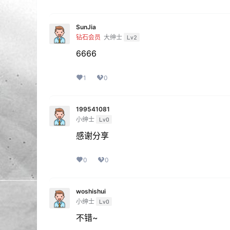
SunJia
钻石会员
大绅士
Lv2
6666
1
0
199541081
小绅士
Lv0
感谢分享
0
0
woshishui
小绅士
Lv0
不错~