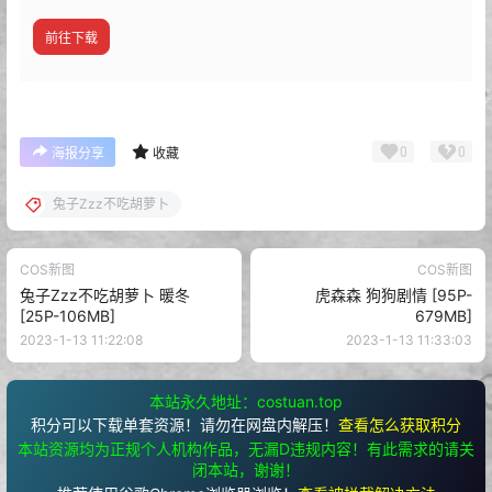
前往下载
0
0
海报分享
收藏
兔子Zzz不吃胡萝卜
COS新图
COS新图
兔子Zzz不吃胡萝卜 暖冬
虎森森 狗狗剧情 [95P-
[25P-106MB]
679MB]
2023-1-13 11:22:08
2023-1-13 11:33:03
本站永久地址：costuan.top
积分可以下载单套资源！请勿在网盘内解压！
查看怎么获取积分
本站资源均为正规个人机构作品，无漏D违规内容！有此需求的请关
闭本站，谢谢！