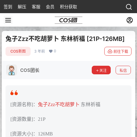
签到
解压
客服
会员
积分获取
兔子Zzz不吃胡萝卜 东林祈福 [21P-126MB]
0
COS新图
3 年前
前往下载
COS团长
关注
私信
[资源名称]：
兔子Zzz不吃胡萝卜
东林祈福
[资源数量]：21P
[资源大小]：126MB