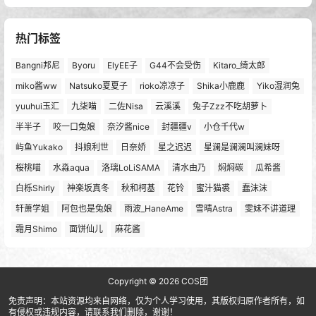
热门标签
Bangni邦尼
Byoru
ElyEE子
G44不会受伤
Kitaro_绮太郎
miko酱ww
Natsuko夏夏子
rioko凉凉子
Shika小鹿鹿
Yiko湿润兔
yuuhui玉汇
九柒喵
二佐Nisa
云溪溪
兔子Zzz不吃胡萝卜
半半子
咬一口兔娘
奈汐酱nice
封疆疆v
小仓千代w
屿鱼Yukako
抖娘利世
日奈娇
星之迟迟
星澜是澜澜叫澜妹呀
桜桃喵
水淼aqua
洛璃LoLiSAMA
清水由乃
焖焖碳
瓜希酱
白栎Shirly
神楽坂真冬
秋和柯基
花铃
蜜汁猫裘
蠢沫沫
轩萧学姐
阿包也是兔娘
雨波_HaneAme
雪晴Astra
雯妹不讲道理
霜月Shimo
面饼仙儿
麻花酱
Copyright © 2026
COS团
免责声明：本站资源均来自网络，仅为个人学习使用，其版权归原作者所有，如
有侵权或违规内容，请联系我们删除，谢谢！