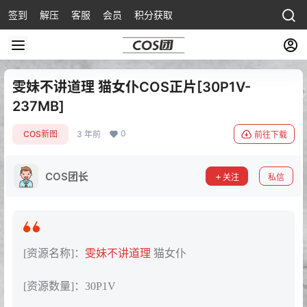
签到
解压
客服
会员
积分获取
雯妹不讲道理 猫女仆COS正片[30P1V-
237MB]
0
COS新图
3 年前
前往下载
COS团长
关注
私信
[资源名称]：
雯妹不讲道理
猫女仆
[资源数量]：30P1V