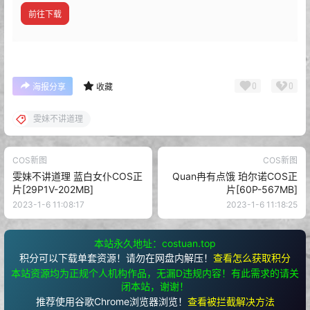
前往下载
0
0
海报分享
收藏
雯妹不讲道理
COS新图
COS新图
雯妹不讲道理 蓝白女仆COS正
Quan冉有点饿 珀尔诺COS正
片[29P1V-202MB]
片[60P-567MB]
2023-1-6 11:08:17
2023-1-6 11:18:25
本站永久地址：costuan.top
积分可以下载单套资源！请勿在网盘内解压！
查看怎么获取积分
本站资源均为正规个人机构作品，无漏D违规内容！有此需求的请关
闭本站，谢谢！
推荐使用谷歌Chrome浏览器浏览！
查看被拦截解决方法