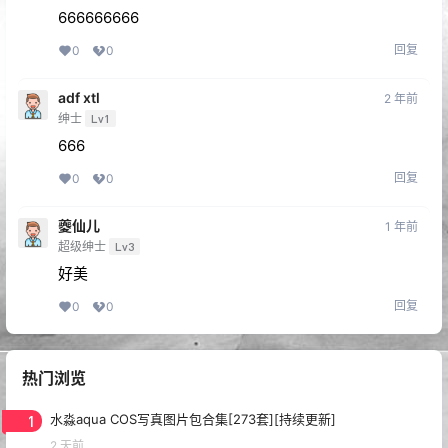
666666666
回复
0
0
adf xtl
2 年前
绅士
Lv1
666
回复
0
0
夔仙儿
1 年前
超级绅士
Lv3
好美
回复
0
0
热门浏览
1
水淼aqua COS写真图片包合集[273套][持续更新]
2 天前