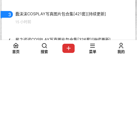
3
蠢沫沫COSPLAY写真图片包合集[421套][持续更新]
15 小时前
4
星之迟迟COSPLAY写真图片包合集[326套][持续更新]
3 周前
首页
搜索
菜单
我的
5
yuuhui玉汇COSPLAY写真图片包合集[181套][持续更新]
2 个月前
6
Byoru写真图片包合集[327套][COSPLAY][持续更新]
6 天前
热门标签
Bangni邦尼
Byoru
ElyEE子
G44不会受伤
Kitaro_绮太郎