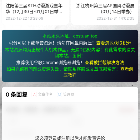
沈阳第三届STH动漫游戏嘉年
浙江杭州第三届AP国风动漫展
华（12月30日-01月01日举
（01月14日举办）
办）
2022-12-22 13:28:09
2022-12-31 14:02:35
本站永久地址：costuan.top
积分可以下载单套资源！请勿在网盘内解压！
查看怎么获取积分
本站资源均为正规个人机构作品，无漏D违规内容！有此需求的请关
闭本站，谢谢！
推荐使用谷歌Chrome浏览器浏览！
查看被拦截解决方法
如果充值有问题或资源失效，请联系客服或文章底部留言！
查看解
压教程
0 条回复
文章作者
管理员
A
M
欢迎您，新朋友，感谢参与互动！
确认修改
您必须登录或注册以后才能发表评论