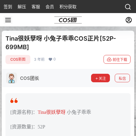
签到
解压
客服
会员
积分获取
Tina很妖孽呀 小兔子乖乖COS正片[52P-
699MB]
0
COS新图
3 年前
前往下载
COS团长
关注
私信
[资源名称]：
Tina很妖孽呀
小兔子乖乖
[资源数量]：52P