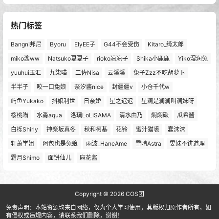
热门标签
Bangni邦尼
Byoru
ElyEE子
G44不会受伤
Kitaro_绮太郎
miko酱ww
Natsuko夏夏子
rioko凉凉子
Shika小鹿鹿
Yiko湿润兔
yuuhui玉汇
九柒喵
二佐Nisa
云溪溪
兔子Zzz不吃胡萝卜
半半子
咬一口兔娘
奈汐酱nice
封疆疆v
小仓千代w
屿鱼Yukako
抖娘利世
日奈娇
星之迟迟
星澜是澜澜叫澜妹呀
桜桃喵
水淼aqua
洛璃LoLiSAMA
清水由乃
焖焖碳
瓜希酱
白栎Shirly
神楽坂真冬
秋和柯基
花铃
蜜汁猫裘
蠢沫沫
轩萧学姐
阿包也是兔娘
雨波_HaneAme
雪晴Astra
雯妹不讲道理
霜月Shimo
面饼仙儿
麻花酱
Copyright © 2026
COS团
免责声明：本站资源均来自网络，仅为个人学习使用，其版权归原作者所有，如
有侵权或违规内容，请联系我们删除，谢谢！