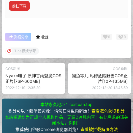
前往下载
0
0
海报分享
收藏
Tina很妖孽呀
COS新图
COS新图
Nyako喵子 原神甘雨魅魔COS
鳗鱼霏儿 玛修危险野兽COS正
正片[76P-600MB]
片[10P-135MB]
2022-12-19 12:35:20
2022-12-20 12:45:59
本站永久地址：costuan.top
积分可以下载单套资源！请勿在网盘内解压！
查看怎么获取积分
本站资源均为正规个人机构作品，无漏D违规内容！有此需求的请关
闭本站，谢谢！
推荐使用谷歌Chrome浏览器浏览！
查看被拦截解决方法