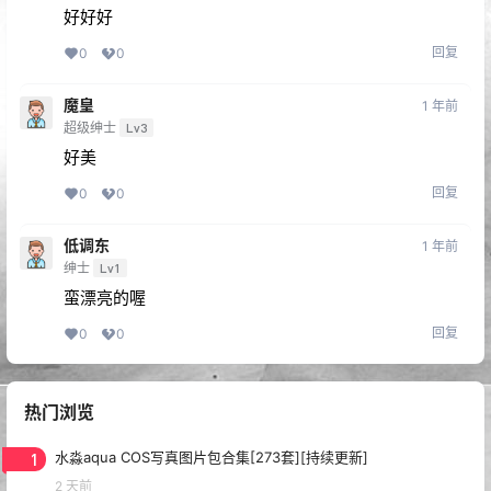
好好好
回复
0
0
魔皇
1 年前
超级绅士
Lv3
好美
回复
0
0
低调东
1 年前
绅士
Lv1
蛮漂亮的喔
回复
0
0
热门浏览
1
水淼aqua COS写真图片包合集[273套][持续更新]
2 天前