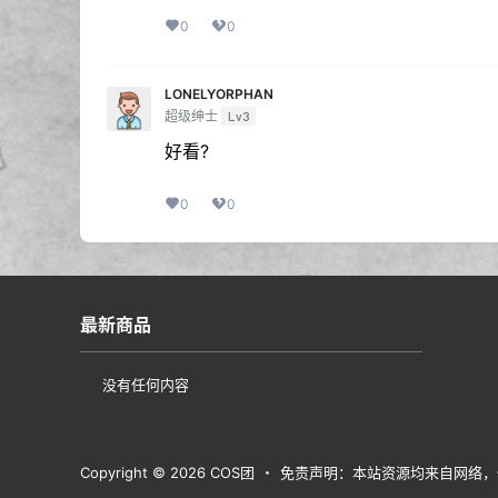
0
0
LONELYORPHAN
超级绅士
Lv3
好看?
0
0
最新商品
没有任何内容
Copyright © 2026
COS团
・
免责声明：本站资源均来自网络，