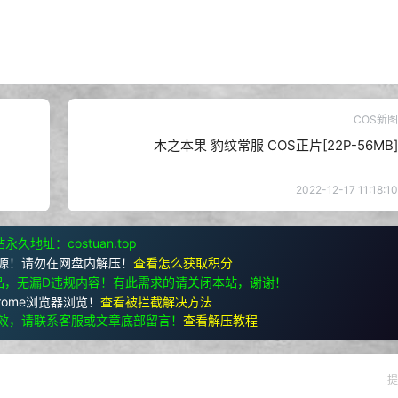
COS新图
木之本果 豹纹常服 COS正片[22P-56MB]
2022-12-17 11:18:10
永久地址：costuan.top
源！请勿在网盘内解压！
查看怎么获取积分
品，无漏D违规内容！有此需求的请关闭本站，谢谢！
rome浏览器浏览！
查看被拦截解决方法
效，请联系客服或文章底部留言！
查看解压教程
提