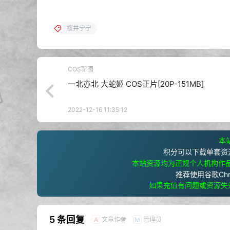
桜井宁宁
COS新图
一北亦北 大蛇姬 COS正片[20P-151MB]
2022-12-16 11:35:12
本站
积分可以下载单套资
本站资源均为正规个人机构作
推荐使用谷歌Ch
如果充值有问题或资源失
5 条回复
文章作者
管理员
A
M