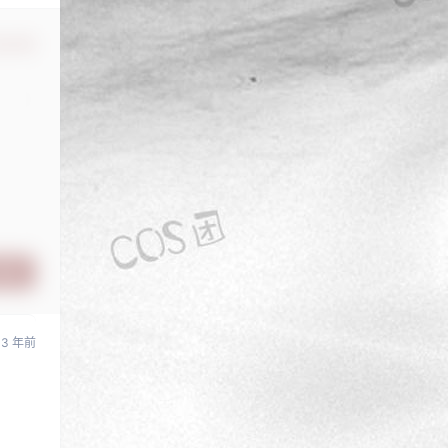
认修改
提交
3 年前