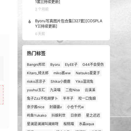
1套][持续更新]
2 个月前
6
Byoru写真图片包合集[327套][COSPLA
Y][持续更新]
6 天前
热门标签
Bangni邦尼
Byoru
ElyEE子
G44不会受伤
Kitaro_绮太郎
miko酱ww
Natsuko夏夏子
rioko凉凉子
Shika小鹿鹿
Yiko湿润兔
yuuhui玉汇
九柒喵
二佐Nisa
云溪溪
兔子Zzz不吃胡萝卜
半半子
咬一口兔娘
奈汐酱nice
封疆疆v
小仓千代w
屿鱼Yukako
抖娘利世
日奈娇
星之迟迟
星澜是澜澜叫澜妹呀
桜桃喵
水淼aqua