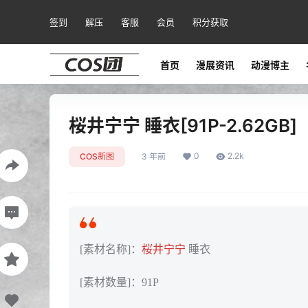
签到
解压
客服
会员
积分获取
首页
漫展资讯
动漫博主
桜井宁宁 睡衣[91P-2.62GB]
0
2.2k
COS新图
3 年前
[素材名称]：
桜井宁宁
睡衣
[素材数量]：91P