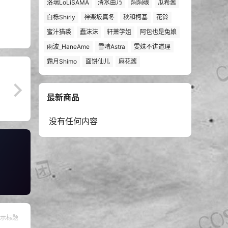
洛璃LoLiSAMA
清水由乃
焖焖碳
瓜希酱
白栎Shirly
神楽坂真冬
秋和柯基
花铃
蜜汁猫裘
蠢沫沫
轩萧学姐
阿包也是兔娘
雨波_HaneAme
雪晴Astra
雯妹不讲道理
霜月Shimo
面饼仙儿
麻花酱
最新商品
没有任何内容
示标题