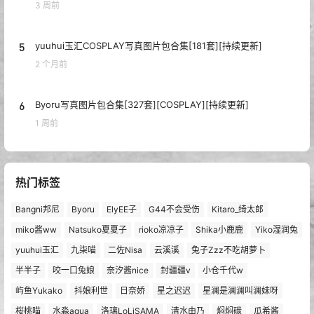
3 周前
5
yuuhui玉汇COSPLAY写真图片包合集[181套][持续更新]
2 个月前
6
Byoru写真图片包合集[327套][COSPLAY][持续更新]
1 周前
热门标签
Bangni邦尼
Byoru
ElyEE子
G44不会受伤
Kitaro_绮太郎
miko酱ww
Natsuko夏夏子
rioko凉凉子
Shika小鹿鹿
Yiko湿润兔
yuuhui玉汇
九柒喵
二佐Nisa
云溪溪
兔子Zzz不吃胡萝卜
半半子
咬一口兔娘
奈汐酱nice
封疆疆v
小仓千代w
屿鱼Yukako
抖娘利世
日奈娇
星之迟迟
星澜是澜澜叫澜妹呀
桜桃喵
水淼aqua
洛璃LoLiSAMA
清水由乃
焖焖碳
瓜希酱