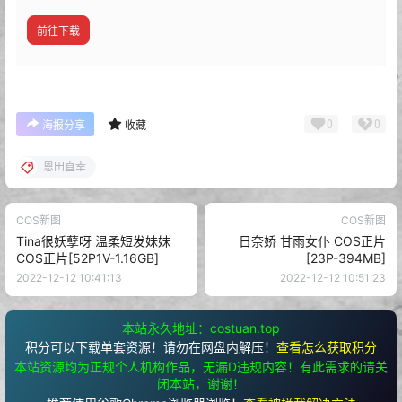
前往下载
0
0
海报分享
收藏
恩田直幸
COS新图
COS新图
Tina很妖孽呀 温柔短发妹妹
日奈娇 甘雨女仆 COS正片
COS正片[52P1V-1.16GB]
[23P-394MB]
2022-12-12 10:41:13
2022-12-12 10:51:23
本站永久地址：costuan.top
积分可以下载单套资源！请勿在网盘内解压！
查看怎么获取积分
本站资源均为正规个人机构作品，无漏D违规内容！有此需求的请关
闭本站，谢谢！