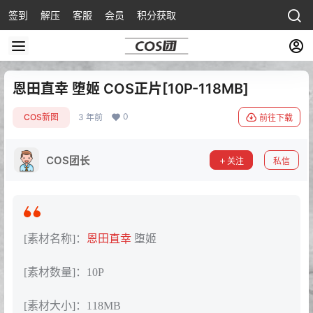
签到
解压
客服
会员
积分获取
恩田直幸 堕姬 COS正片[10P-118MB]
0
COS新图
3 年前
前往下载
COS团长
关注
私信
[素材名称]：
恩田直幸
堕姬
[素材数量]：10P
[素材大小]：118MB