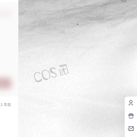
认修改
提交
3 年前