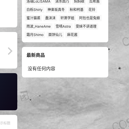
洛璃LoLiSAMA
清水由乃
焖焖碳
瓜希酱
白栎Shirly
神楽坂真冬
秋和柯基
花铃
蜜汁猫裘
蠢沫沫
轩萧学姐
阿包也是兔娘
雨波_HaneAme
雪晴Astra
雯妹不讲道理
霜月Shimo
面饼仙儿
麻花酱
最新商品
没有任何内容
示标题