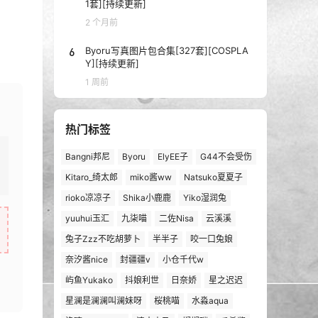
1套][持续更新]
2 个月前
6
Byoru写真图片包合集[327套][COSPLA
Y][持续更新]
1 周前
热门标签
Bangni邦尼
Byoru
ElyEE子
G44不会受伤
Kitaro_绮太郎
miko酱ww
Natsuko夏夏子
rioko凉凉子
Shika小鹿鹿
Yiko湿润兔
yuuhui玉汇
九柒喵
二佐Nisa
云溪溪
兔子Zzz不吃胡萝卜
半半子
咬一口兔娘
奈汐酱nice
封疆疆v
小仓千代w
屿鱼Yukako
抖娘利世
日奈娇
星之迟迟
星澜是澜澜叫澜妹呀
桜桃喵
水淼aqua