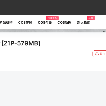
持续更新
必看
名站机构
COS在线
COS合集
COS新图
新人指南
21P-579MB]
前往