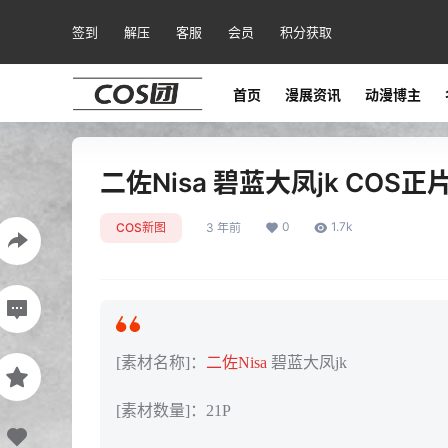
签到
解压
客服
会员
积分获取
首页
漫展资讯
动漫博主
二佐Nisa 碧蓝大凤jk COS正片[
0
1.7k
COS新图
3 年前
[素材名称]：
二佐Nisa
碧蓝大凤jk
[素材数量]：21P