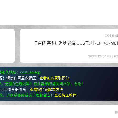
COS新图
日奈娇 喜多川海梦 花嫁 COS正片[76P-497MB]
2022-12-6 13:25:02
永久地址：costuan.top
源！请勿在网盘内解压！
查看怎么获取积分
品，无漏D违规内容！有此需求的请关闭本站，谢谢！
rome浏览器浏览！
查看被拦截解决方法
效，请联系客服或文章底部留言！
查看解压教程
提