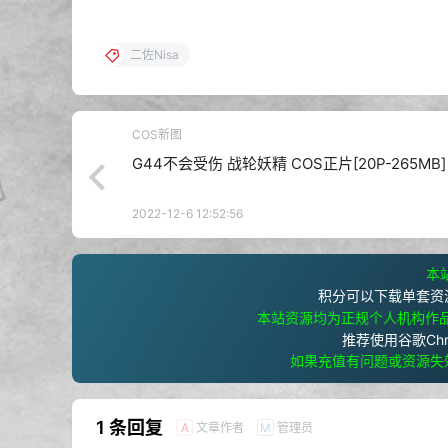
二佐Nisa
COS新图
G44不会受伤 战轮妖精 COS正片[20P-265MB]
2022-12-6 12:52:56
本站
积分可以下载单套资
本站资源均为正规个人机构作
推荐使用谷歌Ch
如果充值有问题或资源失
1 条回复
文章作者
管理员
A
M