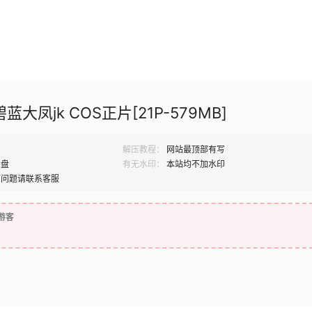
碧蓝大凤jk COS正片[21P-579MB]
解压教程：
网站最顶部有写
网盘
有无水印：
本站均不加水印
何问题请联系客服
游客