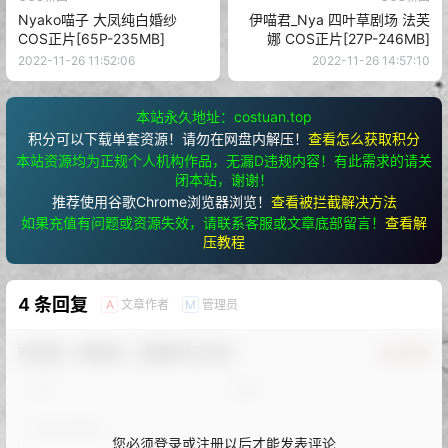
Nyako喵子 大凤纯白婚纱
伊喵君_Nya 四叶草剧场 法芙
COS正片[65P-235MB]
娜 COS正片[27P-246MB]
2022-11-26 11:52:06
2022-11-26 14:57:10
本站永久地址：costuan.top
积分可以下载单套资源！请勿在网盘内解压！
查看怎么获取积分
本站资源均为正规个人机构作品，无漏D违规内容！有此需求的请关
闭本站，谢谢！
推荐使用谷歌Chrome浏览器浏览！
查看被拦截解决方法
如果充值有问题或资源失效，请联系客服或文章底部留言！
查看解
压教程
4 条回复
文章作者
管理员
A
M
欢迎您，新朋友，感谢参与互动！
确认修改
您必须登录或注册以后才能发表评论