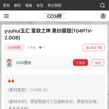
签到
解压
客服
会员
积分获取
yuuhui玉汇 爱欲之神 黑纱朦胧[104P1V-
2.0GB]
0
COS新图
3 年前
前往下载
COS团长
关注
私信
[素材类型]：COSPLAY
[素材水印]：预览图进行了压缩和水印，原图无压缩，
无本站水印