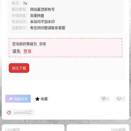
格式：
7z
解压教程：
网站最顶部有写
存储网盘：
百度网盘
有无水印：
本站均不加水印
温馨提示：
有任何问题请联系客服
您当前的等级为
游客
请先
登录
前往下载
0
0
海报分享
收藏
yuuhui玉汇
COS新图
COS新图