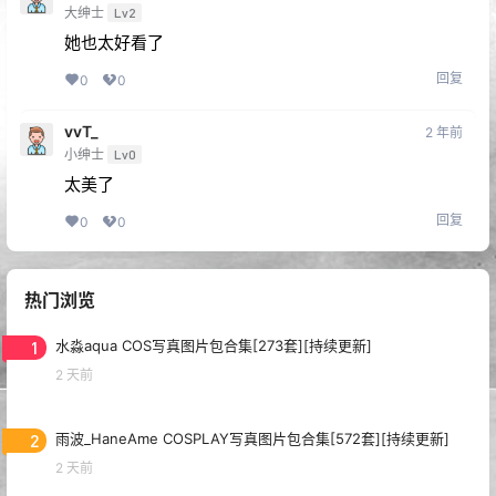
大绅士
Lv2
她也太好看了
回复
0
0
vvT_
2 年前
小绅士
Lv0
太美了
回复
0
0
热门浏览
1
水淼aqua COS写真图片包合集[273套][持续更新]
2 天前
2
雨波_HaneAme COSPLAY写真图片包合集[572套][持续更新]
2 天前