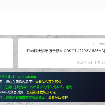
COS新图
Tina很妖孽呀 万圣修女 COS正片[72P3V-585MB]
2022-11-23 13:57:33
永久地址：costuan.top
源！请勿在网盘内解压！
查看怎么获取积分
品，无漏D违规内容！有此需求的请关闭本站，谢谢！
rome浏览器浏览！
查看被拦截解决方法
效，请联系客服或文章底部留言！
查看解压教程