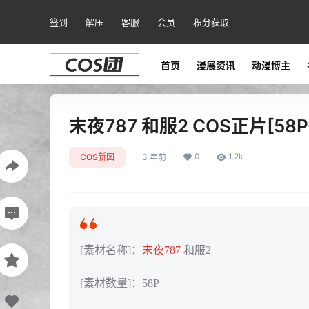
签到
解压
客服
会员
积分获取
首页
漫展资讯
动漫博主
末夜787 和服2 COS正片[58P
0
1.2k
COS新图
3 年前
[素材名称]：
末夜787
和服2
[素材数量]：58P