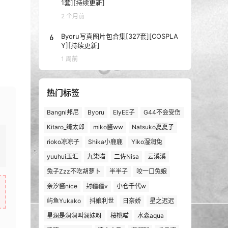
1套][持续更新]
2 个月前
6
Byoru写真图片包合集[327套][COSPLA
Y][持续更新]
1 周前
热门标签
Bangni邦尼
Byoru
ElyEE子
G44不会受伤
Kitaro_绮太郎
miko酱ww
Natsuko夏夏子
rioko凉凉子
Shika小鹿鹿
Yiko湿润兔
yuuhui玉汇
九柒喵
二佐Nisa
云溪溪
兔子Zzz不吃胡萝卜
半半子
咬一口兔娘
奈汐酱nice
封疆疆v
小仓千代w
屿鱼Yukako
抖娘利世
日奈娇
星之迟迟
星澜是澜澜叫澜妹呀
桜桃喵
水淼aqua