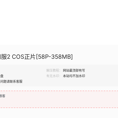
服2 COS正片[58P-358MB]
解压教程：
网站最顶部有写
网盘
有无水印：
本站均不加水印
何问题请联系客服
游客