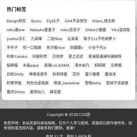
热门标签
Bangni邦尼
Byoru
ElyEE子
G44不会受伤
Kitaro_绮太郎
miko酱ww
Natsuko夏夏子
rioko凉凉子
Shika小鹿鹿
Yiko湿润兔
yuuhui玉汇
九柒喵
二佐Nisa
云溪溪
兔子Zzz不吃胡萝卜
半半子
咬一口兔娘
奈汐酱nice
封疆疆v
小仓千代w
屿鱼Yukako
抖娘利世
日奈娇
星之迟迟
星澜是澜澜叫澜妹呀
桜桃喵
水淼aqua
洛璃LoLiSAMA
清水由乃
焖焖碳
瓜希酱
白栎Shirly
神楽坂真冬
秋和柯基
花铃
蜜汁猫裘
蠢沫沫
轩萧学姐
阿包也是兔娘
雨波_HaneAme
雪晴Astra
雯妹不讲道理
霜月Shimo
面饼仙儿
麻花酱
Copyright © 2026
COS团
免责声明：本站资源均来自网络，仅为个人学习使用，其版权归原作者所有，如
有侵权或违规内容，请联系我们删除，谢谢！
查询 32 次，耗时 0.6928 秒