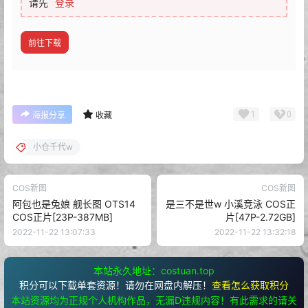
请先
登录
前往下载
1
0
海报分享
收藏
小仓千代w
COS新图
COS新图
阿包也是兔娘 舰长图 OTS14
是三不是世w 小溪竞泳 COS正
COS正片[23P-387MB]
片[47P-2.72GB]
2022-11-22 13:07:33
2022-11-22 13:32:18
本站永久地址：costuan.top
积分可以下载单套资源！请勿在网盘内解压！
查看怎么获取积分
本站资源均为正规个人机构作品，无漏D违规内容！有此需求的请关