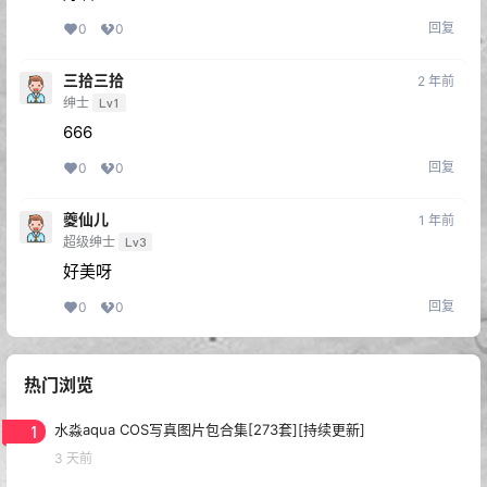
回复
0
0
三拾三拾
2 年前
绅士
Lv1
666
回复
0
0
夔仙儿
1 年前
超级绅士
Lv3
好美呀
回复
0
0
热门浏览
1
水淼aqua COS写真图片包合集[273套][持续更新]
3 天前