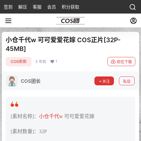
签到
解压
客服
会员
积分获取
小仓千代w 可可爱爱花嫁 COS正片[32P-
45MB]
1
COS新图
3 年前
前往下载
COS团长
关注
私信
[素材名称]：
小仓千代w
可可爱爱花嫁
[素材数量]：32P